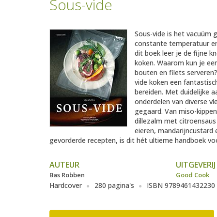
Sous-vide
Sous-vide is het vacuüm g
constante temperatuur en 
dit boek leer je de fijne 
koken. Waarom kun je een 
bouten en filets serveren
vide koken een fantastisc
bereiden. Met duidelijke 
onderdelen van diverse vl
gegaard. Van miso-kippe
dillezalm met citroensau
eieren, mandarijncustard 
gevorderde recepten, is dit hét ultieme handboek vo
AUTEUR
UITGEVERIJ
Bas Robben
Good Cook
Hardcover
280 pagina's
ISBN 9789461432230