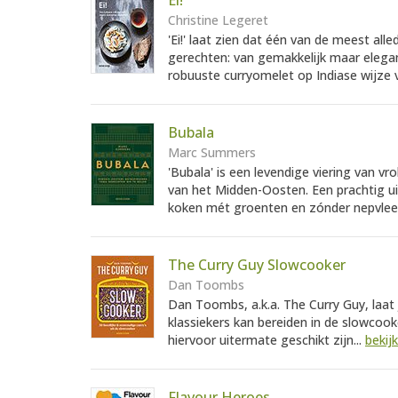
Ei!
Christine Legeret
'Ei!' laat zien dat één van de meest all
gerechten: van gemakkelijk maar eleg
robuuste curryomelet op Indiase wijze v
Bubala
Marc Summers
'Bubala' is een levendige viering van v
van het Midden-Oosten. Een prachtig ui
koken mét groenten en zónder nepvlees
The Curry Guy Slowcooker
Dan Toombs
Dan Toombs, a.k.a. The Curry Guy, laat 
klassiekers kan bereiden in de slowcooke
hiervoor uitermate geschikt zijn...
bekij
Flavour Heroes