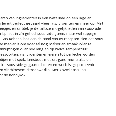
aren van ingrediënten in een waterbad op een lage en
levert perfect gegaard vlees, vis, groenten en meer op. Met
kneepjes en ontdek je de talloze mogelijkheden van sous-vide
kip niet in z'n geheel sous-vide garen, maar wél sappige
? Bas Robben laat aan de hand van 85 recepten zien dat sous-
he manier is om voedsel nog malser en smaakvoller te
aanwijzingen over hoe lang en op welke temperatuur
eessoorten, vis, groenten en eieren tot perfectie worden
ndijen met spek, lamsbout met oregano-muntsalsa en
s tot sous-vide gegaarde bieten en wortels, gepocheerde
en vlierbloesem-citroenwodka. Met zowel basis- als
or de hobbykok.