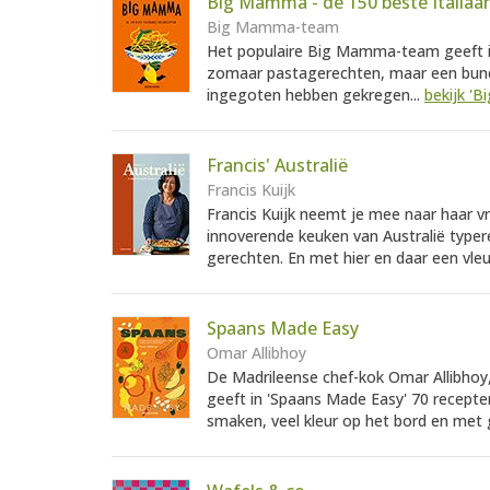
Big Mamma - de 150 beste Italiaa
Big Mamma-team
Het populaire Big Mamma-team geeft in
zomaar pastagerechten, maar een bunde
ingegoten hebben gekregen...
bekijk '
Francis' Australië
Francis Kuijk
Francis Kuijk neemt je mee naar haar v
innoverende keuken van Australië typere
gerechten. En met hier en daar een vleug
Spaans Made Easy
Omar Allibhoy
De Madrileense chef-kok Omar Allibhoy, d
geeft in 'Spaans Made Easy' 70 recepte
smaken, veel kleur op het bord en met g