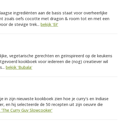
edaagse ingrediënten aan de basis staat voor overheerlijke
ant zoals oefs cocotte met dragon & room tot en met een
oor de stevige trek...
bekijk 'Ei!'
rolijke, vegetarische gerechten en geïnspireerd op de keukens
tgevoerd kookboek voor iedereen die (nog) creatiever wil
...
bekijk 'Bubala'
je in zijn nieuwste kookboek zien hoe je curry's en Indiase
r, en hij selecteerde de 50 recepten uit zijn oeuvre die
k 'The Curry Guy Slowcooker'