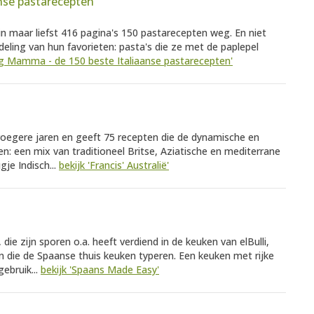
nse pastarecepten
 maar liefst 416 pagina's 150 pastarecepten weg. En niet
ling van hun favorieten: pasta's die ze met de paplepel
Big Mamma - de 150 beste Italiaanse pastarecepten'
roegere jaren en geeft 75 recepten die de dynamische en
n: een mix van traditioneel Britse, Aziatische en mediterrane
je Indisch...
bekijk 'Francis' Australië'
ie zijn sporen o.a. heeft verdiend in de keuken van elBulli,
n die de Spaanse thuis keuken typeren. Een keuken met rijke
ebruik...
bekijk 'Spaans Made Easy'