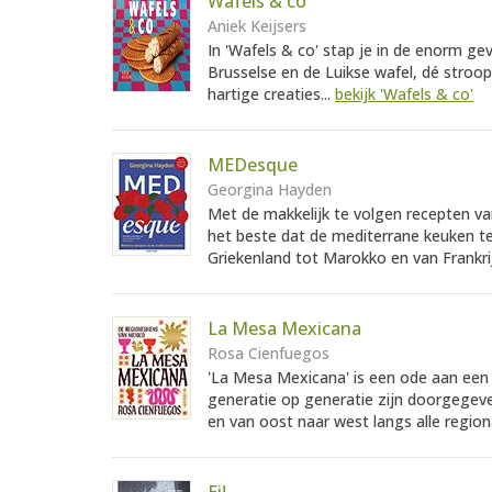
Wafels & co
Aniek Keijsers
In 'Wafels & co' stap je in de enorm ge
Brusselse en de Luikse wafel, dé stroo
hartige creaties...
bekijk 'Wafels & co'
MEDesque
Georgina Hayden
Met de makkelijk te volgen recepten v
het beste dat de mediterrane keuken t
Griekenland tot Marokko en van Frankrij
La Mesa Mexicana
Rosa Cienfuegos
'La Mesa Mexicana' is een ode aan een 
generatie op generatie zijn doorgegev
en van oost naar west langs alle region