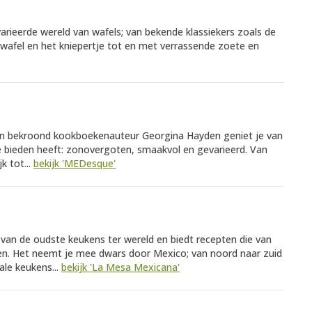
varieerde wereld van wafels; van bekende klassiekers zoals de
pwafel en het kniepertje tot en met verrassende zoete en
an bekroond kookboekenauteur Georgina Hayden geniet je van
e bieden heeft: zonovergoten, smaakvol en gevarieerd. Van
k tot...
bekijk 'MEDesque'
van de oudste keukens ter wereld en biedt recepten die van
en. Het neemt je mee dwars door Mexico; van noord naar zuid
ale keukens...
bekijk 'La Mesa Mexicana'