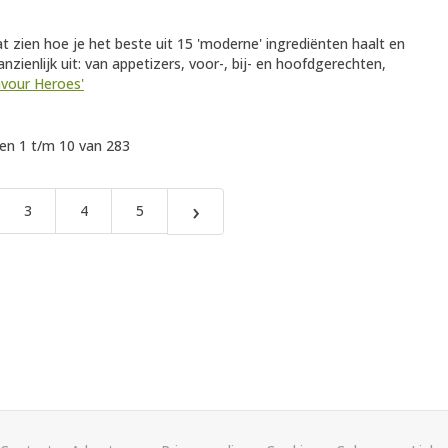
at zien hoe je het beste uit 15 'moderne' ingrediënten haalt en
anzienlijk uit: van appetizers, voor-, bij- en hoofdgerechten,
lavour Heroes'
n 1 t/m 10 van 283
›
3
4
5