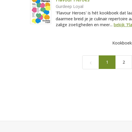
Gurdeep Loyal
'Flavour Heroes' is hét kookboek dat la
daarmee breid je je culinair repertoire a
zalige zoetigheden en meer...
bekijk 'F
Kookboeke
‹
1
2