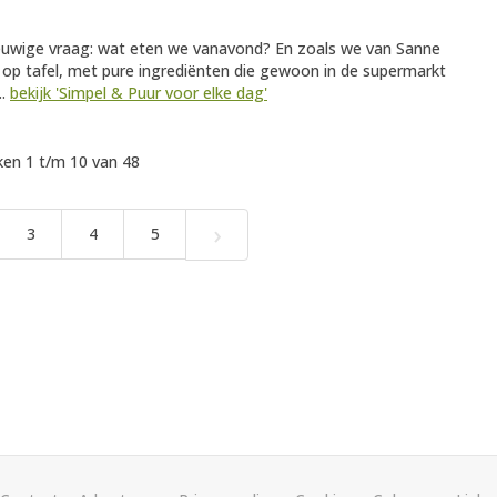
euwige vraag: wat eten we vanavond? En zoals we van Sanne
 op tafel, met pure ingrediënten die gewoon in de supermarkt
..
bekijk 'Simpel & Puur voor elke dag'
en 1 t/m 10 van 48
›
3
4
5