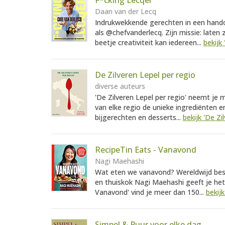
F*cking Lecqer
Daan van der Lecq
Indrukwekkende gerechten in een handom
als @chefvanderlecq. Zijn missie: laten
beetje creativiteit kan iedereen...
bekijk
De Zilveren Lepel per regio
diverse auteurs
'De Zilveren Lepel per regio' neemt je m
van elke regio de unieke ingrediënten e
bijgerechten en desserts...
bekijk 'De Zi
RecipeTin Eats - Vanavond
Nagi Maehashi
Wat eten we vanavond? Wereldwijd bests
en thuiskok Nagi Maehashi geeft je het
Vanavond' vind je meer dan 150...
bekij
Simpel & Puur voor elke dag