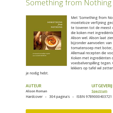
Something from Nothing
Met 'Something from Noth
moeiteloze verfijning g
te toveren tot de meest o
die koken met ingrediënte
Alison wel. Alison laat z
bijzonder aanvoelen: van e
tomatensoep met boter, l
Allemaal recepten die vo
Koken met ingrediënten die
voedselverspilling tegen.
lekkers op tafel wil zett
je nodig hebt.
AUTEUR
UITGEVERIJ
Alison Roman
Spectrum
Hardcover
304 pagina's
ISBN 9789000403721