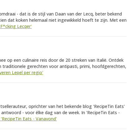
draai - dat is de stijl van Daan van der Lecq, beter bekend
 zien dat koken helemaal niet ingewikkeld hoeft te zijn. Met een
 'F*cking Lecqer'
ee op een culinaire reis door de 20 streken van Italië. Ontdek
n traditionele gerechten voor antipasti, primi, hoofdgerechten,
lveren Lepel per regio'
ellerauteur, oprichter van het bekende blog 'RecipeTin Eats'
 antwoord - voor élke dag van de week. In 'RecipeTin Eats -
k 'RecipeTin Eats - Vanavond'