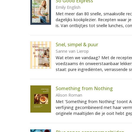
So Good Express
Emily English
Met meer dan 80 snelle, smaakvolle re
dagelijks kookplezier. Recepten waar j
is. Van ontbijtjes tot snelle lunches, c
Snel, simpel & puur
Sanne van Lierop
Wat eten we vandaag? Met de recepten v
voedzaams én onweerstaanbaar lekkers 
staat: pure ingrediënten, verrassende 
Something from Nothing
Alison Roman
Met 'Something from Nothing' toont Al
verfijning gecombineerd met haar ver
originele maaltijden die je ooit hebt ge