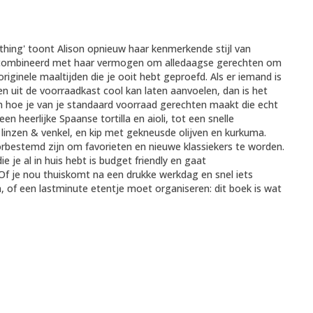
ing' toont Alison opnieuw haar kenmerkende stijl van
ecombineerd met haar vermogen om alledaagse gerechten om
riginele maaltijden die je ooit hebt geproefd. Als er iemand is
n uit de voorraadkast cool kan laten aanvoelen, dan is het
ien hoe je van je standaard voorraad gerechten maakt die echt
en heerlijke Spaanse tortilla en aioli, tot een snelle
inzen & venkel, en kip met gekneusde olijven en kurkuma.
orbestemd zijn om favorieten en nieuwe klassiekers te worden.
 je al in huis hebt is budget friendly en gaat
 Of je nou thuiskomt na een drukke werkdag en snel iets
en, of een lastminute etentje moet organiseren: dit boek is wat