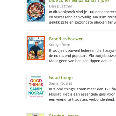
Blue zones eenpansmaaltijden
Dan Buettner
In dit kookboek vind je 100 eenpansrec
en verrassend eenvoudig. Na ruim twin
gelukkigste en gezondste plekken ter we
Broodjes bouwen
Soraya Riem
Broodjes bouwen! Iedereen die Soraya R
de nu razend populaire #broodjebouwen
Maar geen van hen kan tippen aan de...
Good things
Samin Nosrat
In 'Good things' staan meer dan 125 f
Nosrat. Het is een essentiële gids voo
een vriend te troosten, verbondenheid..