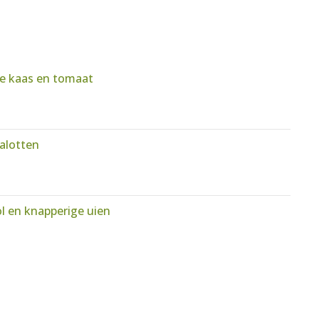
se kaas en tomaat
jalotten
l en knapperige uien