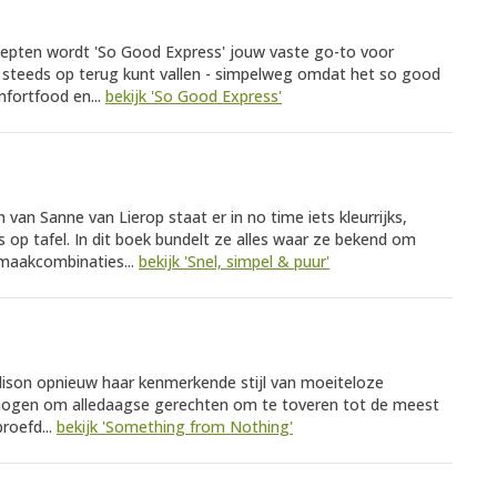
cepten wordt 'So Good Express' jouw vaste go-to voor
e steeds op terug kunt vallen - simpelweg omdat het so good
omfortfood en...
bekijk 'So Good Express'
an Sanne van Lierop staat er in no time iets kleurrijks,
op tafel. In dit boek bundelt ze alles waar ze bekend om
smaakcombinaties...
bekijk 'Snel, simpel & puur'
ison opnieuw haar kenmerkende stijl van moeiteloze
mogen om alledaagse gerechten om te toveren tot de meest
proefd...
bekijk 'Something from Nothing'