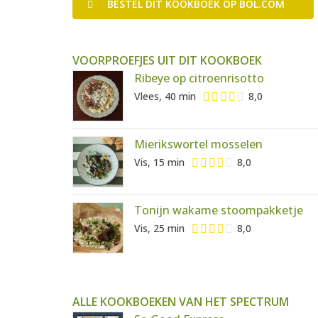
BESTEL
DIT KOOKBOEK
OP BOL.COM
VOORPROEFJES UIT DIT KOOKBOEK
Ribeye op citroenrisotto
Vlees, 40 min
8,0
Mierikswortel mosselen
Vis, 15 min
8,0
Tonijn wakame stoompakketje
Vis, 25 min
8,0
ALLE KOOKBOEKEN VAN HET SPECTRUM