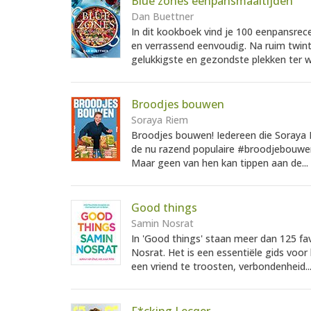
Blue zones eenpansmaaltijden
Dan Buettner
In dit kookboek vind je 100 eenpansrec
en verrassend eenvoudig. Na ruim twin
gelukkigste en gezondste plekken ter we
Broodjes bouwen
Soraya Riem
Broodjes bouwen! Iedereen die Soraya R
de nu razend populaire #broodjebouwen
Maar geen van hen kan tippen aan de...
Good things
Samin Nosrat
In 'Good things' staan meer dan 125 f
Nosrat. Het is een essentiële gids voo
een vriend te troosten, verbondenheid..