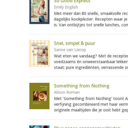
So Good Express
Emily English
Met meer dan 80 snelle, smaakvolle re
dagelijks kookplezier. Recepten waar j
is. Van ontbijtjes tot snelle lunches, c
Snel, simpel & puur
Sanne van Lierop
Wat eten we vandaag? Met de recepten v
voedzaams én onweerstaanbaar lekkers 
staat: pure ingrediënten, verrassende 
Something from Nothing
Alison Roman
Met 'Something from Nothing' toont Al
verfijning gecombineerd met haar ver
originele maaltijden die je ooit hebt ge