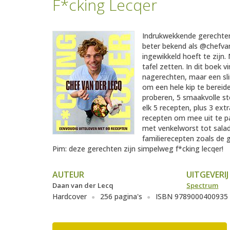
F*cking Lecqer
Indrukwekkende gerechten 
beter bekend als @chefvand
ingewikkeld hoeft te zijn.
tafel zetten. In dit boek 
nagerechten, maar een sl
om een hele kip te bereid
proberen, 5 smaakvolle s
elk 5 recepten, plus 3 ext
recepten om mee uit te pa
met venkelworst tot salad
familierecepten zoals de
Pim: deze gerechten zijn simpelweg f*cking lecqer!
AUTEUR
UITGEVERIJ
Daan van der Lecq
Spectrum
Hardcover
256 pagina's
ISBN 9789000400935