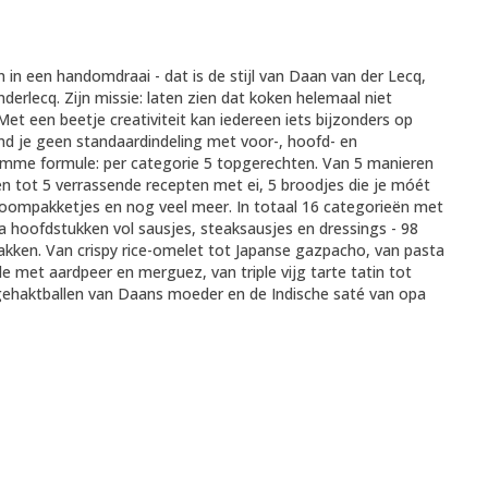
in een handomdraai - dat is de stijl van Daan van der Lecq,
erlecq. Zijn missie: laten zien dat koken helemaal niet
 Met een beetje creativiteit kan iedereen iets bijzonders op
vind je geen standaardindeling met voor-, hoofd- en
imme formule: per categorie 5 topgerechten. Van 5 manieren
en tot 5 verrassende recepten met ei, 5 broodjes die je móét
toompakketjes en nog veel meer. In totaal 16 categorieën met
ra hoofdstukken vol sausjes, steaksausjes en dressings - 98
kken. Van crispy rice-omelet tot Japanse gazpacho, van pasta
e met aardpeer en merguez, van triple vijg tarte tatin tot
 gehaktballen van Daans moeder en de Indische saté van opa