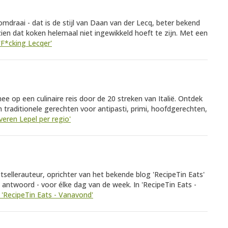
draai - dat is de stijl van Daan van der Lecq, beter bekend
 zien dat koken helemaal niet ingewikkeld hoeft te zijn. Met een
 'F*cking Lecqer'
ee op een culinaire reis door de 20 streken van Italië. Ontdek
n traditionele gerechten voor antipasti, primi, hoofdgerechten,
lveren Lepel per regio'
ellerauteur, oprichter van het bekende blog 'RecipeTin Eats'
 antwoord - voor élke dag van de week. In 'RecipeTin Eats -
k 'RecipeTin Eats - Vanavond'