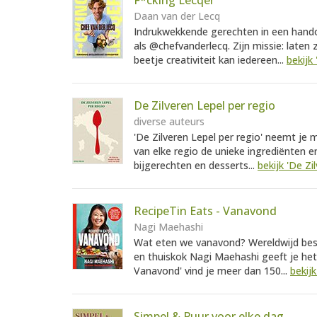
F*cking Lecqer
Daan van der Lecq
Indrukwekkende gerechten in een handom
als @chefvanderlecq. Zijn missie: laten
beetje creativiteit kan iedereen...
bekijk
De Zilveren Lepel per regio
diverse auteurs
'De Zilveren Lepel per regio' neemt je m
van elke regio de unieke ingrediënten e
bijgerechten en desserts...
bekijk 'De Zi
RecipeTin Eats - Vanavond
Nagi Maehashi
Wat eten we vanavond? Wereldwijd bests
en thuiskok Nagi Maehashi geeft je het
Vanavond' vind je meer dan 150...
bekij
Simpel & Puur voor elke dag