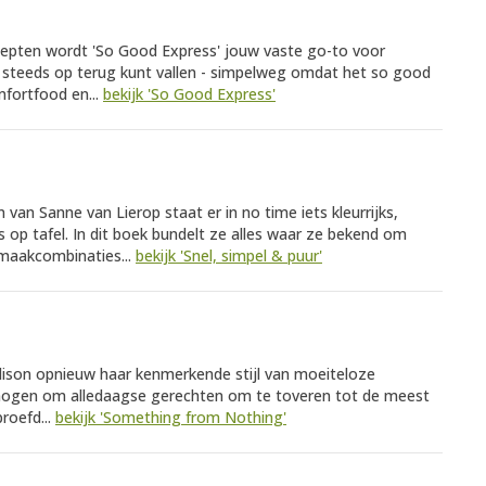
cepten wordt 'So Good Express' jouw vaste go-to voor
e steeds op terug kunt vallen - simpelweg omdat het so good
omfortfood en...
bekijk 'So Good Express'
an Sanne van Lierop staat er in no time iets kleurrijks,
op tafel. In dit boek bundelt ze alles waar ze bekend om
smaakcombinaties...
bekijk 'Snel, simpel & puur'
ison opnieuw haar kenmerkende stijl van moeiteloze
mogen om alledaagse gerechten om te toveren tot de meest
proefd...
bekijk 'Something from Nothing'