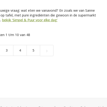
euwige vraag: wat eten we vanavond? En zoals we van Sanne
 op tafel, met pure ingrediënten die gewoon in de supermarkt
..
bekijk 'Simpel & Puur voor elke dag'
en 1 t/m 10 van 48
›
3
4
5