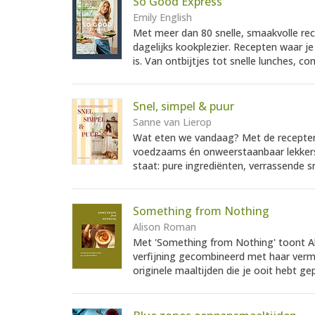
So Good Express
Emily English
Met meer dan 80 snelle, smaakvolle re
dagelijks kookplezier. Recepten waar j
is. Van ontbijtjes tot snelle lunches, c
Snel, simpel & puur
Sanne van Lierop
Wat eten we vandaag? Met de recepten v
voedzaams én onweerstaanbaar lekkers 
staat: pure ingrediënten, verrassende 
Something from Nothing
Alison Roman
Met 'Something from Nothing' toont Al
verfijning gecombineerd met haar ver
originele maaltijden die je ooit hebt ge