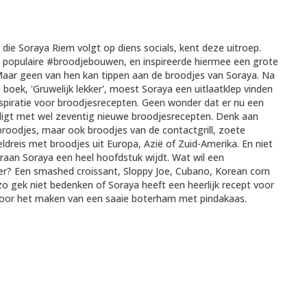
die Soraya Riem volgt op diens socials, kent deze uitroep.
 populaire #broodjebouwen, en inspireerde hiermee een grote
aar geen van hen kan tippen aan de broodjes van Soraya. Na
 boek, 'Gruwelijk lekker', moest Soraya een uitlaatklep vinden
nspiratie voor broodjesrecepten. Geen wonder dat er nu een
ligt met wel zeventig nieuwe broodjesrecepten. Denk aan
broodjes, maar ook broodjes van de contactgrill, zoete
dreis met broodjes uit Europa, Azië of Zuid-Amerika. En niet
araan Soraya een heel hoofdstuk wijdt. Wat wil een
r? Een smashed croissant, Sloppy Joe, Cubano, Korean corn
zo gek niet bedenken of Soraya heeft een heerlijk recept voor
voor het maken van een saaie boterham met pindakaas.