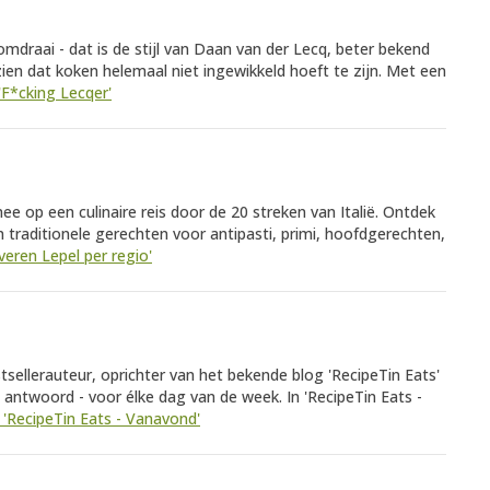
draai - dat is de stijl van Daan van der Lecq, beter bekend
 zien dat koken helemaal niet ingewikkeld hoeft te zijn. Met een
 'F*cking Lecqer'
ee op een culinaire reis door de 20 streken van Italië. Ontdek
n traditionele gerechten voor antipasti, primi, hoofdgerechten,
lveren Lepel per regio'
ellerauteur, oprichter van het bekende blog 'RecipeTin Eats'
 antwoord - voor élke dag van de week. In 'RecipeTin Eats -
k 'RecipeTin Eats - Vanavond'