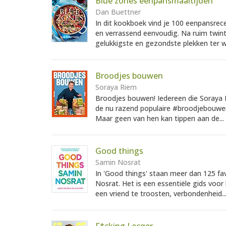
Blue zones eenpansmaaltijden
Dan Buettner
In dit kookboek vind je 100 eenpansrec
en verrassend eenvoudig. Na ruim twin
gelukkigste en gezondste plekken ter we
Broodjes bouwen
Soraya Riem
Broodjes bouwen! Iedereen die Soraya R
de nu razend populaire #broodjebouwen
Maar geen van hen kan tippen aan de...
Good things
Samin Nosrat
In 'Good things' staan meer dan 125 f
Nosrat. Het is een essentiële gids voo
een vriend te troosten, verbondenheid..