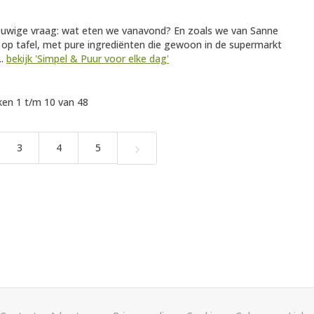
euwige vraag: wat eten we vanavond? En zoals we van Sanne
 op tafel, met pure ingrediënten die gewoon in de supermarkt
..
bekijk 'Simpel & Puur voor elke dag'
en 1 t/m 10 van 48
›
3
4
5