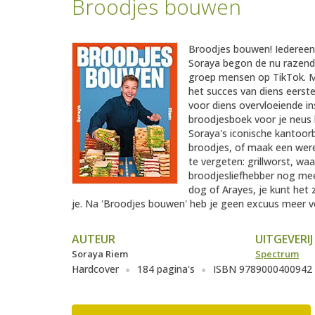
Broodjes bouwen
Broodjes bouwen! Iedereen 
Soraya begon de nu razend
groep mensen op TikTok. M
het succes van diens eerste
voor diens overvloeiende i
broodjesboek voor je neus 
Soraya's iconische kantoor
broodjes, of maak een werel
te vergeten: grillworst, wa
broodjesliefhebber nog mee
dog of Arayes, je kunt het 
je. Na 'Broodjes bouwen' heb je geen excuus meer 
AUTEUR
UITGEVERIJ
Soraya Riem
Spectrum
Hardcover
184 pagina's
ISBN 9789000400942