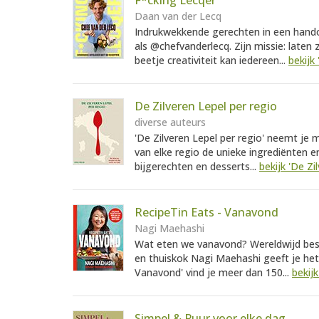
F*cking Lecqer
Daan van der Lecq
Indrukwekkende gerechten in een handom
als @chefvanderlecq. Zijn missie: laten
beetje creativiteit kan iedereen...
bekijk
De Zilveren Lepel per regio
diverse auteurs
'De Zilveren Lepel per regio' neemt je m
van elke regio de unieke ingrediënten e
bijgerechten en desserts...
bekijk 'De Zi
RecipeTin Eats - Vanavond
Nagi Maehashi
Wat eten we vanavond? Wereldwijd bests
en thuiskok Nagi Maehashi geeft je het
Vanavond' vind je meer dan 150...
bekij
Simpel & Puur voor elke dag