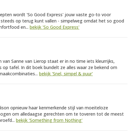
cepten wordt 'So Good Express' jouw vaste go-to voor
e steeds op terug kunt vallen - simpelweg omdat het so good
omfortfood en...
bekijk 'So Good Express'
an Sanne van Lierop staat er in no time iets kleurrijks,
op tafel. In dit boek bundelt ze alles waar ze bekend om
smaakcombinaties...
bekijk 'Snel, simpel & puur'
ison opnieuw haar kenmerkende stijl van moeiteloze
mogen om alledaagse gerechten om te toveren tot de meest
proefd...
bekijk 'Something from Nothing'