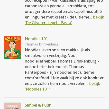
300 recepten - van klassiekers als spaghetti
carbonara en penne all'arrabbiata, tot
uitdagendere recepten als capellinisoufflé
en linguine met kreeft - de ultieme...
bekijk
'De Zilveren Lepel - Pasta'
Noodles 101
Thomas Drinkenburg
Noodles: even snel en makkelijk als
smaakvol en veelzijdig. Voor
noodleliefhebber Thomas Drinkenburg -
online beter bekend als Thomas
Panterpoes - zijn noodles het ultieme
comfortfood. Hoe vaak hij ze ook kookt en
eet, ze zullen hem nooit vervelen...
bekijk
'Noodles 101'
Simpel & Puur