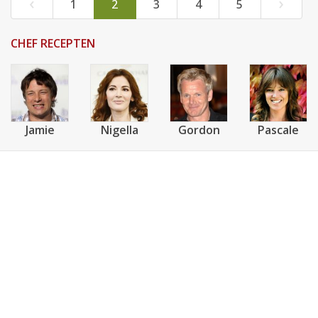
‹
›
1
2
3
4
5
CHEF RECEPTEN
Jamie
Nigella
Gordon
Pascale