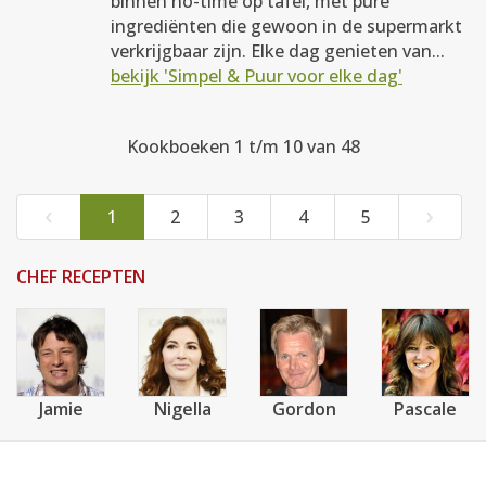
binnen no-time op tafel, met pure
ingrediënten die gewoon in de supermarkt
verkrijgbaar zijn. Elke dag genieten van...
bekijk 'Simpel & Puur voor elke dag'
Kookboeken 1 t/m 10 van 48
‹
›
1
2
3
4
5
CHEF RECEPTEN
Jamie
Nigella
Gordon
Pascale