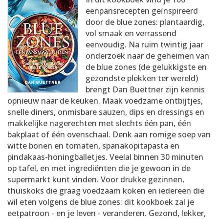
AANMELDEN
RECEPTEN
eenpansrecepten geïnspireerd
door de blue zones: plantaardig,
vol smaak en verrassend
WEEKMENU'S
eenvoudig. Na ruim twintig jaar
onderzoek naar de geheimen van
de blue zones (de gelukkigste en
KOOKBOEKEN
gezondste plekken ter wereld)
brengt Dan Buettner zijn kennis
opnieuw naar de keuken. Maak voedzame ontbijtjes,
snelle diners, onmisbare sauzen, dips en dressings en
makkelijke nagerechten met slechts één pan, één
bakplaat of één ovenschaal. Denk aan romige soep van
witte bonen en tomaten, spanakopitapasta en
pindakaas-honingballetjes. Veelal binnen 30 minuten
op tafel, en met ingrediënten die je gewoon in de
supermarkt kunt vinden. Voor drukke gezinnen,
thuiskoks die graag voedzaam koken en iedereen die
wil eten volgens de blue zones: dit kookboek zal je
eetpatroon - en je leven - veranderen. Gezond, lekker,