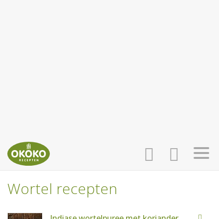
Wortel recepten
INLOGGEN
HOME
Indiase wortelpuree met koriander