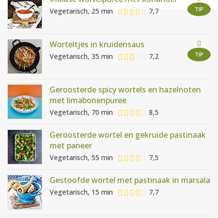
AANMELDEN
RECEPTEN
TIP
Vegetarisch, 25 min
7,7
WEEKMENU'S
Worteltjes in kruidensaus
TIP
Vegetarisch, 35 min
7,2
KOOKBOEKEN
Geroosterde spicy wortels en hazelnoten
met limabonenpuree
Vegetarisch, 70 min
8,5
Geroosterde wortel en gekruide pastinaak
met paneer
Vegetarisch, 55 min
7,5
Gestoofde wortel met pastinaak in marsala
Vegetarisch, 15 min
7,7