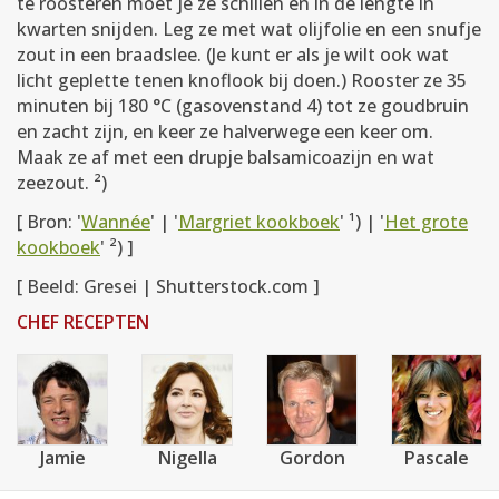
te roosteren moet je ze schillen en in de lengte in
kwarten snijden. Leg ze met wat olijfolie en een snufje
zout in een braadslee. (Je kunt er als je wilt ook wat
licht geplette tenen knoflook bij doen.) Rooster ze 35
minuten bij 180 °C (gasovenstand 4) tot ze goudbruin
en zacht zijn, en keer ze halverwege een keer om.
Maak ze af met een drupje balsamicoazijn en wat
zeezout. ²)
[ Bron: '
Wannée
' | '
Margriet kookboek
' ¹) | '
Het grote
kookboek
' ²) ]
[ Beeld: Gresei | Shutterstock.com ]
CHEF RECEPTEN
Jamie
Nigella
Gordon
Pascale