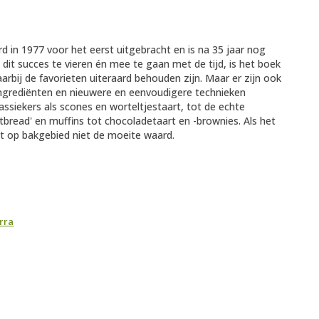
rd in 1977 voor het eerst uitgebracht en is na 35 jaar nog
it succes te vieren én mee te gaan met de tijd, is het boek
aarbij de favorieten uiteraard behouden zijn. Maar er zijn ook
ngrediënten en nieuwere en eenvoudigere technieken
lassiekers als scones en worteltjestaart, tot de echte
rtbread' en muffins tot chocoladetaart en -brownies. Als het
 het op bakgebied niet de moeite waard.
rra