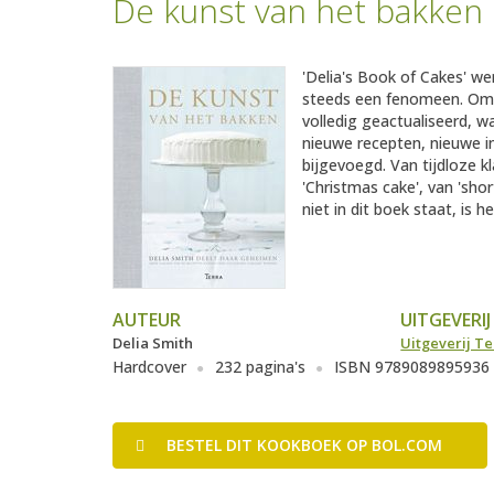
De kunst van het bakken
'Delia's Book of Cakes' we
steeds een fenomeen. Om d
volledig geactualiseerd, w
nieuwe recepten, nieuwe i
bijgevoegd. Van tijdloze k
'Christmas cake', van 'sho
niet in dit boek staat, is
AUTEUR
UITGEVERIJ
Delia Smith
Uitgeverij Te
Hardcover
232 pagina's
ISBN 9789089895936
BESTEL
DIT KOOKBOEK
OP BOL.COM