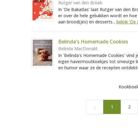
Rutger van den Broek
In 'De Bakatlas' laat Rutger van den Br
er over de hele gebakken wordt en hoe j
aan brood(jes) en desserts...
bekijk 'De 
Belinda's Homemade Cookies
Belinda MacDonald
In 'Belinda's Homemade Cookies' vind j
eigen havermoutkoekjes tot smeuïge br
en humor waar ze de recepten ontdekte
Kookboek
‹
1
2