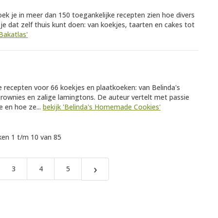
oek je in meer dan 150 toegankelijke recepten zien hoe divers
e dat zelf thuis kunt doen: van koekjes, taarten en cakes tot
Bakatlas'
e recepten voor 66 koekjes en plaatkoeken: van Belinda's
ownies en zalige lamingtons. De auteur vertelt met passie
 en hoe ze...
bekijk 'Belinda's Homemade Cookies'
en 1 t/m 10 van 85
›
3
4
5