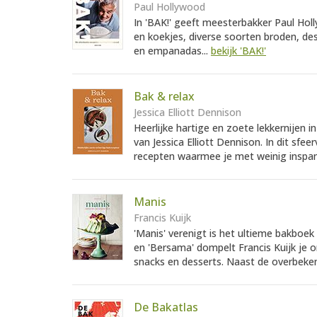
Paul Hollywood
In 'BAK!' geeft meesterbakker Paul Hol
en koekjes, diverse soorten broden, des
en empanadas...
bekijk 'BAK!'
Bak & relax
Jessica Elliott Dennison
Heerlijke hartige en zoete lekkernijen 
van Jessica Elliott Dennison. In dit sfee
recepten waarmee je met weinig inspan
Manis
Francis Kuijk
'Manis' verenigt is het ultieme bakboek
en 'Bersama' dompelt Francis Kuijk je o
snacks en desserts. Naast de overbeke
De Bakatlas