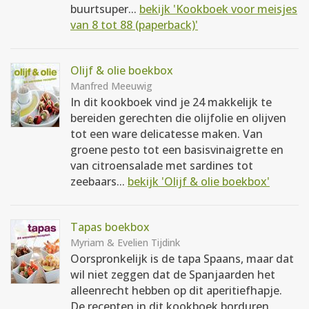
buurtsuper...
bekijk 'Kookboek voor meisjes
van 8 tot 88 (paperback)'
Olijf & olie boekbox
Manfred Meeuwig
In dit kookboek vind je 24 makkelijk te
bereiden gerechten die olijfolie en olijven
tot een ware delicatesse maken. Van
groene pesto tot een basisvinaigrette en
van citroensalade met sardines tot
zeebaars...
bekijk 'Olijf & olie boekbox'
Tapas boekbox
Myriam & Evelien Tijdink
Oorspronkelijk is de tapa Spaans, maar dat
wil niet zeggen dat de Spanjaarden het
alleenrecht hebben op dit aperitiefhapje.
De recepten in dit kookboek borduren