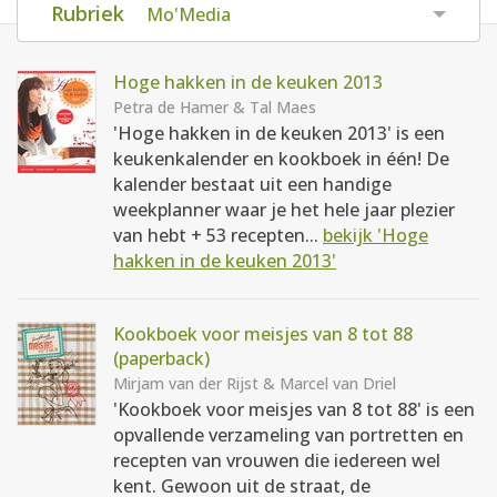
Rubriek
Mo'Media
AANMELDEN
RECEPTEN
Hoge hakken in de keuken 2013
WEEKMENU'S
Petra de Hamer & Tal Maes
'Hoge hakken in de keuken 2013' is een
keukenkalender en kookboek in één! De
KOOKBOEKEN
kalender bestaat uit een handige
weekplanner waar je het hele jaar plezier
van hebt + 53 recepten...
bekijk 'Hoge
hakken in de keuken 2013'
Kookboek voor meisjes van 8 tot 88
(paperback)
Mirjam van der Rijst & Marcel van Driel
'Kookboek voor meisjes van 8 tot 88' is een
opvallende verzameling van portretten en
recepten van vrouwen die iedereen wel
kent. Gewoon uit de straat, de