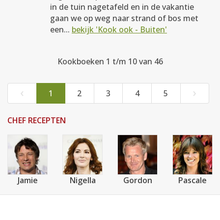
in de tuin nagetafeld en in de vakantie
gaan we op weg naar strand of bos met
een...
bekijk 'Kook ook - Buiten'
Kookboeken 1 t/m 10 van 46
‹
›
1
2
3
4
5
CHEF RECEPTEN
Jamie
Nigella
Gordon
Pascale