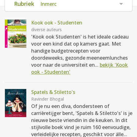
Rubriek
Inmerc
AANMELDEN
RECEPTEN
Kook ook - Studenten
WEEKMENU'S
diverse auteurs
'Kook ook Studenten' is het ideale cadeau
voor een kind dat op kamers gaat. Met
KOOKBOEKEN
handige budgetrecepten voor
doordeweeks, gezonde meeneemlunches
voor naar de universiteit en...
bekijk 'Kook
ook - Studenten'
Spatels & Stiletto's
Ravinder Bhogal
Of je nu een diva, dondersteen of
carrièretijger bent, 'Spatels & Stiletto's' is je
nieuwe beste vriendin in de keuken. In dit
stijlvolle boek vind je ruim 160 eenvoudige,
verleidelijke recepten, geschikt voor álle...