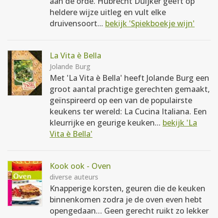
aan de orde. Hubrecht Duijker geeft op
heldere wijze uitleg en vult elke
druivensoort...
bekijk 'Spiekboekje wijn'
La Vita è Bella
Jolande Burg
Met 'La Vita è Bella' heeft Jolande Burg een
groot aantal prachtige gerechten gemaakt,
geïnspireerd op een van de populairste
keukens ter wereld: La Cucina Italiana. Een
kleurrijke en geurige keuken...
bekijk 'La
Vita è Bella'
Kook ook - Oven
diverse auteurs
Knapperige korsten, geuren die de keuken
binnenkomen zodra je de oven even hebt
opengedaan… Geen gerecht ruikt zo lekker