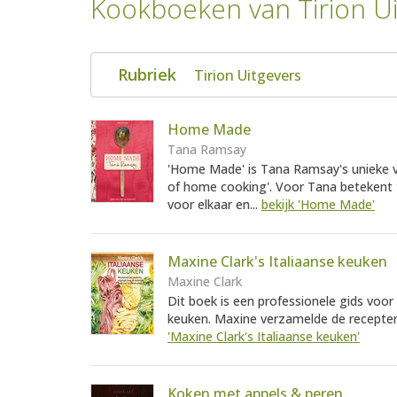
Kookboeken van Tirion U
Rubriek
Tirion Uitgevers
Home Made
Tana Ramsay
'Home Made' is Tana Ramsay's unieke v
of home cooking'. Voor Tana betekent t
voor elkaar en...
bekijk 'Home Made'
Maxine Clark's Italiaanse keuken
Maxine Clark
Dit boek is een professionele gids voor 
keuken. Maxine verzamelde de recepten ti
'Maxine Clark's Italiaanse keuken'
Koken met appels & peren