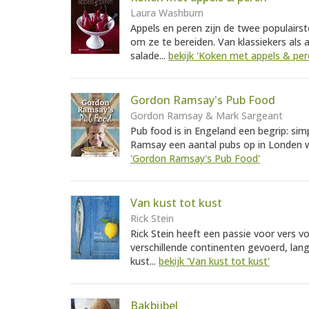
Laura Washburn
Appels en peren zijn de twee populairst
om ze te bereiden. Van klassiekers als 
salade...
bekijk 'Koken met appels & per
Gordon Ramsay's Pub Food
Gordon Ramsay & Mark Sargeant
Pub food is in Engeland een begrip: si
Ramsay een aantal pubs op in Londen wa
'Gordon Ramsay's Pub Food'
Van kust tot kust
Rick Stein
Rick Stein heeft een passie voor vers v
verschillende continenten gevoerd, lang
kust...
bekijk 'Van kust tot kust'
Bakbijbel