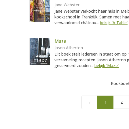
Jane Webster
Jane Webster verkocht haar huis in Me
kookschool in Frankrijk. Samen met haa
verwaarloosd château...
bekijk 'A Table'
Maze
Jason Atherton
Dit boek stelt iedereen in staat om op
verzameling recepten. Jason Atherton pr
geserveerd zouden...
bekijk 'Maze'
Kookboek
‹
1
2