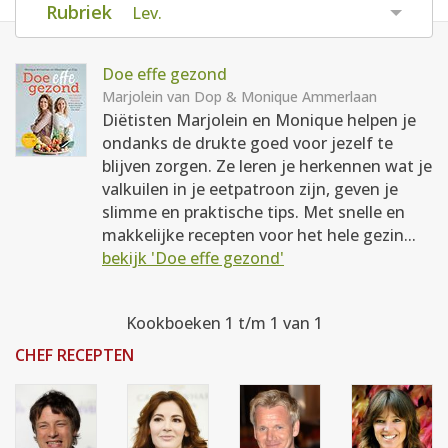
Rubriek
Lev.
AANMELDEN
RECEPTEN
Doe effe gezond
WEEKMENU'S
Marjolein van Dop & Monique Ammerlaan
Diëtisten Marjolein en Monique helpen je
ondanks de drukte goed voor jezelf te
KOOKBOEKEN
blijven zorgen. Ze leren je herkennen wat je
valkuilen in je eetpatroon zijn, geven je
slimme en praktische tips. Met snelle en
makkelijke recepten voor het hele gezin...
bekijk 'Doe effe gezond'
Kookboeken 1 t/m 1 van 1
CHEF RECEPTEN