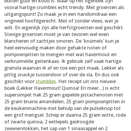
buiten guur en koud is. Maar op het ogenblik zijn
vooral hartige crumbles echt trendy. Met groenten als
uitgangspunt! Zo maak je in een handomdraai een
origineel hoofdgerecht. Met of zonder vlees, wat je
wilt. En eigenlijk zijn alle herfstgroenten wel geschikt.
Stevige groenten moet je van tevoren wel even
blancheren of zachtjes smoren. De 'kruimels' kun je
heel eenvoudig maken door gehakte noten of
pompoenpitten te mengen met wat havermout en
verkruimelde geitenkaas. Ik gebruik zelf vaak hartige
granola waarvan ik af en toe een pot maak. Lekker als
pittig snackje tussendoor of over de sla. En dus ook
geschikt voor
crumbles
. Het recept uit ons nieuwe
boek (Lekker Havermout! Quinoa! En meer…) is echt
supersimpel: hak 25 gram gepelde pistachenoten met
25 gram bruine amandelen, 25 gram pompoenpitten in
de keukenmachine met behulp van de pulseknop tot
een grof mengsel. Schep er daarna 25 gram witte, rode
of zwarte quinoa, 2 eetlepels gedroogde
zeewiervlokken, het sap van 1 sinaasappel en 2