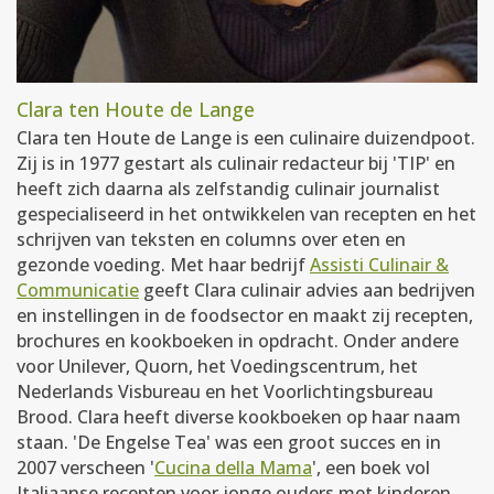
Clara ten Houte de Lange
Clara ten Houte de Lange is een culinaire duizendpoot.
Zij is in 1977 gestart als culinair redacteur bij 'TIP' en
heeft zich daarna als zelfstandig culinair journalist
gespecialiseerd in het ontwikkelen van recepten en het
schrijven van teksten en columns over eten en
gezonde voeding. Met haar bedrijf
Assisti Culinair &
Communicatie
geeft Clara culinair advies aan bedrijven
en instellingen in de foodsector en maakt zij recepten,
brochures en kookboeken in opdracht. Onder andere
voor Unilever, Quorn, het Voedingscentrum, het
Nederlands Visbureau en het Voorlichtingsbureau
Brood. Clara heeft diverse kookboeken op haar naam
staan. 'De Engelse Tea' was een groot succes en in
2007 verscheen '
Cucina della Mama
', een boek vol
Italiaanse recepten voor jonge ouders met kinderen.