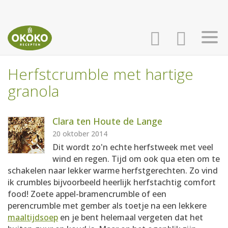
Herfstcrumble met hartige
INLOGGEN
HOME
granola
AANMELDEN
RECEPTEN
Clara ten Houte de Lange
20 oktober 2014
Dit wordt zo'n echte herfstweek met veel
WEEKMENU'S
wind en regen. Tijd om ook qua eten om te
schakelen naar lekker warme herfstgerechten. Zo vind
ik crumbles bijvoorbeeld heerlijk herfstachtig comfort
KOOKBOEKEN
food! Zoete appel-bramencrumble of een
perencrumble met gember als toetje na een lekkere
maaltijdsoep
en je bent helemaal vergeten dat het