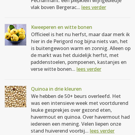
Pécharmant: een piepklein wijngebiedje
vlak boven Bergerac...
lees verder
Kweeperen en witte bonen
Officieel is het nu herfst, maar daar merk ik
hier in de Perigord nog bijna niets van, het
is buitengewoon warm en zonnig. Alleen op
de markt was het duidelijk herfst, met
paddenstoelen, pompoenen, kastanjes en
verse witte bonen...
lees verder
Quinoa in drie kleuren
We hebben de 50+ beurs overleefd. Het
was een intensieve week met voortdurend
leuke gesprekjes over gezond eten,
havermout en quinoa. Over havermout had
iedereen een mening. Velen liepen onze
stand huiverend voorbij...
lees verder