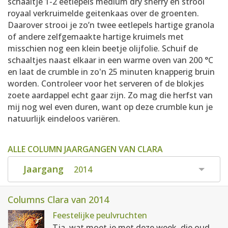
schaaltje 1-2 eetlepels medium dry sherry en strooi
royaal verkruimelde geitenkaas over de groenten.
Daarover strooi je zo’n twee eetlepels hartige granola
of andere zelfgemaakte hartige kruimels met
misschien nog een klein beetje olijfolie. Schuif de
schaaltjes naast elkaar in een warme oven van 200 °C
en laat de crumble in zo'n 25 minuten knapperig bruin
worden. Controleer voor het serveren of de blokjes
zoete aardappel echt gaar zijn. Zo mag die herfst van
mij nog wel even duren, want op deze crumble kun je
natuurlijk eindeloos variëren.
ALLE COLUMN JAARGANGEN VAN CLARA
Jaargang
2014
Columns Clara van 2014
Feestelijke peulvruchten
Tja, wat moet je met deze week, die oud