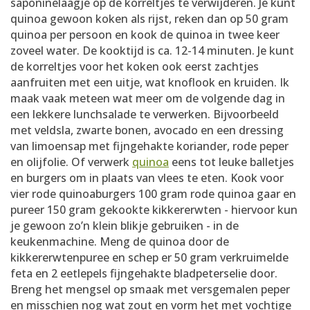
saponinelaagje op de korreltjes te verwijderen. Je kunt
quinoa gewoon koken als rijst, reken dan op 50 gram
quinoa per persoon en kook de quinoa in twee keer
zoveel water. De kooktijd is ca. 12-14 minuten. Je kunt
de korreltjes voor het koken ook eerst zachtjes
aanfruiten met een uitje, wat knoflook en kruiden. Ik
maak vaak meteen wat meer om de volgende dag in
een lekkere lunchsalade te verwerken. Bijvoorbeeld
met veldsla, zwarte bonen, avocado en een dressing
van limoensap met fijngehakte koriander, rode peper
en olijfolie. Of verwerk
quinoa
eens tot leuke balletjes
en burgers om in plaats van vlees te eten. Kook voor
vier rode quinoaburgers 100 gram rode quinoa gaar en
pureer 150 gram gekookte kikkererwten - hiervoor kun
je gewoon zo’n klein blikje gebruiken - in de
keukenmachine. Meng de quinoa door de
kikkererwtenpuree en schep er 50 gram verkruimelde
feta en 2 eetlepels fijngehakte bladpeterselie door.
Breng het mengsel op smaak met versgemalen peper
en misschien nog wat zout en vorm het met vochtige