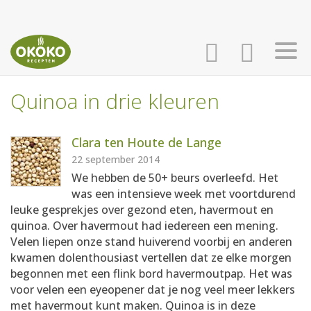
Quinoa in drie kleuren
INLOGGEN
HOME
Clara ten Houte de Lange
AANMELDEN
RECEPTEN
22 september 2014
We hebben de 50+ beurs overleefd. Het
was een intensieve week met voortdurend
WEEKMENU'S
leuke gesprekjes over gezond eten, havermout en
quinoa. Over havermout had iedereen een mening.
Velen liepen onze stand huiverend voorbij en anderen
KOOKBOEKEN
kwamen dolenthousiast vertellen dat ze elke morgen
begonnen met een flink bord havermoutpap. Het was
voor velen een eyeopener dat je nog veel meer lekkers
met havermout kunt maken. Quinoa is in deze