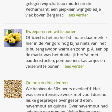
gelegen wijnchateau midden in de
Pécharmant: een piepklein wijngebiedje
vlak boven Bergerac...
lees verder
Kweeperen en witte bonen
Officieel is het nu herfst, maar daar merk ik
hier in de Perigord nog bijna niets van, het
is buitengewoon warm en zonnig. Alleen op
de markt was het duidelijk herfst, met
paddenstoelen, pompoenen, kastanjes en
verse witte bonen...
lees verder
Quinoa in drie kleuren
We hebben de 50+ beurs overleefd. Het
was een intensieve week met voortdurend
leuke gesprekjes over gezond eten,
havermout en quinoa. Over havermout had
iedereen een mening. Velen liepen onze