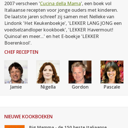
2007 verscheen '
Cucina della Mama
', een boek vol
Italiaanse recepten voor jonge ouders met kinderen.
De laatste jaren schreef zij samen met Nelleke van
Lindonk 'Het Keukenboekje', 'LEKKER LANG JONG een
voedselzandloper kookboek', 'LEKKER Havermout!
Quinoa! en meer...' en het E-boekje 'LEKKER
Boerenkool'.
CHEF RECEPTEN
Jamie
Nigella
Gordon
Pascale
NIEUWE KOOKBOEKEN
Big Mamma - de 150 beste Italiaanse