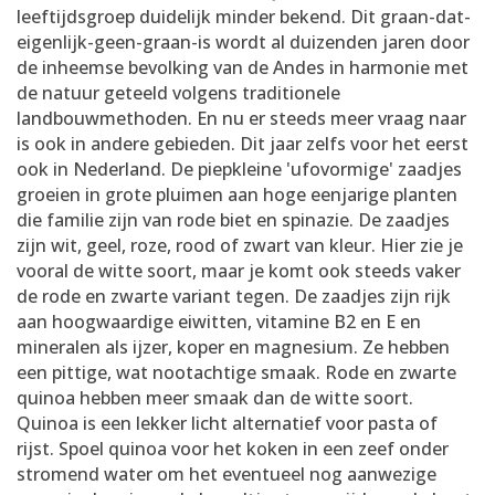
leeftijdsgroep duidelijk minder bekend. Dit graan-dat-
eigenlijk-geen-graan-is wordt al duizenden jaren door
de inheemse bevolking van de Andes in harmonie met
de natuur geteeld volgens traditionele
landbouwmethoden. En nu er steeds meer vraag naar
is ook in andere gebieden. Dit jaar zelfs voor het eerst
ook in Nederland. De piepkleine 'ufovormige' zaadjes
groeien in grote pluimen aan hoge eenjarige planten
die familie zijn van rode biet en spinazie. De zaadjes
zijn wit, geel, roze, rood of zwart van kleur. Hier zie je
vooral de witte soort, maar je komt ook steeds vaker
de rode en zwarte variant tegen. De zaadjes zijn rijk
aan hoogwaardige eiwitten, vitamine B2 en E en
mineralen als ijzer, koper en magnesium. Ze hebben
een pittige, wat nootachtige smaak. Rode en zwarte
quinoa hebben meer smaak dan de witte soort.
Quinoa is een lekker licht alternatief voor pasta of
rijst. Spoel quinoa voor het koken in een zeef onder
stromend water om het eventueel nog aanwezige