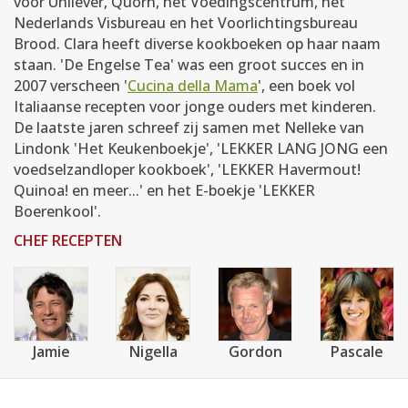
voor Unilever, Quorn, het Voedingscentrum, het
Nederlands Visbureau en het Voorlichtingsbureau
Brood. Clara heeft diverse kookboeken op haar naam
staan. 'De Engelse Tea' was een groot succes en in
2007 verscheen '
Cucina della Mama
', een boek vol
Italiaanse recepten voor jonge ouders met kinderen.
De laatste jaren schreef zij samen met Nelleke van
Lindonk 'Het Keukenboekje', 'LEKKER LANG JONG een
voedselzandloper kookboek', 'LEKKER Havermout!
Quinoa! en meer...' en het E-boekje 'LEKKER
Boerenkool'.
CHEF RECEPTEN
Jamie
Nigella
Gordon
Pascale