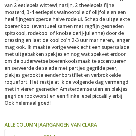
van 2 eetlepels wittewijnazijn, 2 theelepels fijne
mosterd, 3-4 eetlepels walnootolie of olijfolie en een
heel fijngesnipperde halve rode ui. Schep de uitgelekte
boerenkool (eventueel samen met ragfijn gesneden
spitskool, rodekool of knolselderij-julienne) door de
dressing en laat de kool zo'n 2-3 uur marineren, langer
mag ook. Ik maakte vorige week echt een supersalade
met uitgebakken spekjes en nog wat spekvet erdoor
om de ouderwetse boerenkoolsmaak te accentueren
en serveerde de salade met partjes gegrilde peer,
plakjes gerookte eendenborstfilet en verbrokkelde
roquefort. Het restje at ik de volgende dag vermengd
met in vieren gesneden Amsterdamse uien en plakjes
gegrilde rookworst en een flinke lepel piccalilly erbij.
Ook helemaal goed!
ALLE COLUMN JAARGANGEN VAN CLARA