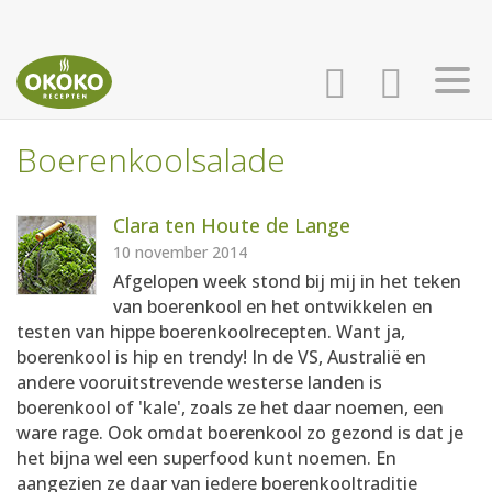
Boerenkoolsalade
INLOGGEN
HOME
Clara ten Houte de Lange
AANMELDEN
RECEPTEN
10 november 2014
Afgelopen week stond bij mij in het teken
van boerenkool en het ontwikkelen en
WEEKMENU'S
testen van hippe boerenkoolrecepten. Want ja,
boerenkool is hip en trendy! In de VS, Australië en
andere vooruitstrevende westerse landen is
KOOKBOEKEN
boerenkool of 'kale', zoals ze het daar noemen, een
ware rage. Ook omdat boerenkool zo gezond is dat je
het bijna wel een superfood kunt noemen. En
aangezien ze daar van iedere boerenkooltraditie