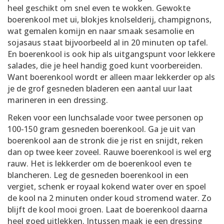
heel geschikt om snel even te wokken. Gewokte
boerenkool met ui, blokjes knolselderij, champignons,
wat gemalen komijn en naar smaak sesamolie en
sojasaus staat bijvoorbeeld al in 20 minuten op tafel.
En boerenkool is ook hip als uitgangspunt voor lekkere
salades, die je heel handig goed kunt voorbereiden.
Want boerenkool wordt er alleen maar lekkerder op als
je de grof gesneden bladeren een aantal uur laat
marineren in een dressing.
Reken voor een lunchsalade voor twee personen op
100-150 gram gesneden boerenkool. Ga je uit van
boerenkool aan de stronk die je rist en snijdt, reken
dan op twee keer zoveel. Rauwe boerenkool is wel erg
rauw. Het is lekkerder om de boerenkool even te
blancheren. Leg de gesneden boerenkool in een
vergiet, schenk er royaal kokend water over en spoel
de kool na 2 minuten onder koud stromend water. Zo
blijft de kool mooi groen. Laat de boerenkool daarna
heel goed uitlekken. Intussen maak je een dressing