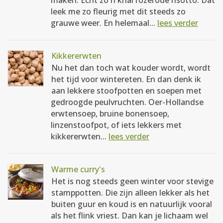
maken. Echt zo'n knal rozerode risotto. Dat
leek me zo fleurig met dit steeds zo
grauwe weer. En helemaal...
lees verder
Kikkererwten
Nu het dan toch wat kouder wordt, wordt
het tijd voor wintereten. En dan denk ik
aan lekkere stoofpotten en soepen met
gedroogde peulvruchten. Oer-Hollandse
erwtensoep, bruine bonensoep,
linzenstoofpot, of iets lekkers met
kikkererwten...
lees verder
Warme curry's
Het is nog steeds geen winter voor stevige
stamppotten. Die zijn alleen lekker als het
buiten guur en koud is en natuurlijk vooral
als het flink vriest. Dan kan je lichaam wel