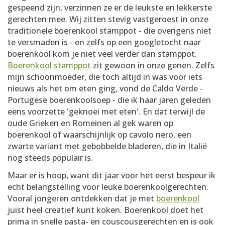
gespeend zijn, verzinnen ze er de leukste en lekkerste
gerechten mee. Wij zitten stevig vastgeroest in onze
traditionele boerenkool stamppot - die overigens niet
te versmaden is - en zelfs op een googletocht naar
boerenkool kom je niet veel verder dan stamppot.
Boerenkool stamppot
zit gewoon in onze genen. Zelfs
mijn schoonmoeder, die toch altijd in was voor iets
nieuws als het om eten ging, vond de Caldo Verde -
Portugese boerenkoolsoep - die ik haar jaren geleden
eens voorzette 'geknoei met eten'. En dat terwijl de
oude Grieken en Romeinen al gek waren op
boerenkool of waarschijnlijk op cavolo nero, een
zwarte variant met gebobbelde bladeren, die in Italië
nog steeds populair is.
Maar er is hoop, want dit jaar voor het eerst bespeur ik
echt belangstelling voor leuke boerenkoolgerechten.
Vooral jongeren ontdekken dat je met
boerenkool
juist heel creatief kunt koken. Boerenkool doet het
prima in snelle pasta- en couscousgerechten en is ook