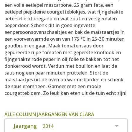
een volle eetlepel mascarpone, 25 gram feta, een
eetlepel piepkleine courgetteblokjes, wat fijngehakte
peterselie of oregano en wat zout en versgemalen
peper door. Schenk dit in goed ingevette
eenpersoonsovenschaaltjes en bak de maïstaartjes in
een voorverwarmde oven van 175 °C in 25-30 minuten
goudbruin en gaar. Maak tomatensaus door
gepureerde rijpe tomaten met geperste knoflook en
fijngehakte rode peper in olijfolie te bakken tot het
donkerrood wordt. Verdun met bouillon en laat de
saus nog een paar minuten pruttelen. Stort de
maïstaartjes uit de oven op warme borden en schenk
de saus eromheen. Garneer met een mooie
courgettebloem. Zo leuk kan eten uit de tuin echt zijn!
ALLE COLUMN JAARGANGEN VAN CLARA
Jaargang
2014