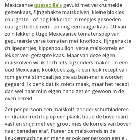
Mexicaanse
quesadilla's
gevuld met verkruimelde
geitenkaas, fijngehakte maïskolven, kleine blokjes
courgette - of nog lekkerder in reepjes gesneden
courgettebloemen - en nog een laagje kaas. Of van
zo'n lekker pittige Mexicaanse tomatensoep van
gepureerde verse tomaten met knoflook, fijngehakte
chilipepertjes, kippenbouillon, verse maïskorrels en
lekker veel geraspte kaas. Maar van deze eigen
maïskolven wil ik toch iets bijzonders maken. In een
oud Mexicaans kookboek zag ik een leuk recept van
romige maïstimbaaltjes die au bain-marie worden
gegaard. Ik denk dat ik zoiets maak, maar het recept
dan wel naar mijn eigen hand zet en gewoon in de
oven bereid.
Zet per persoon een maïskolf, zonder schutbladeren
en draden rechtop op een plank, houd de bovenkant
vast en snijd met een groot mes de korrels van boven
naar beneden eraf. Pureer de maïskorrels in de
keukenmachine en meng er ook per persoon een ei,