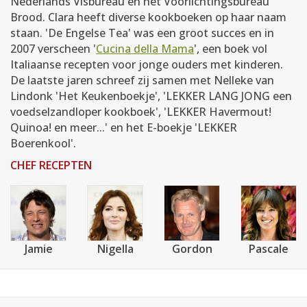
Nederlands Visbureau en het Voorlichtingsbureau
Brood. Clara heeft diverse kookboeken op haar naam
staan. 'De Engelse Tea' was een groot succes en in
2007 verscheen '
Cucina della Mama
', een boek vol
Italiaanse recepten voor jonge ouders met kinderen.
De laatste jaren schreef zij samen met Nelleke van
Lindonk 'Het Keukenboekje', 'LEKKER LANG JONG een
voedselzandloper kookboek', 'LEKKER Havermout!
Quinoa! en meer...' en het E-boekje 'LEKKER
Boerenkool'.
CHEF RECEPTEN
Jamie
Nigella
Gordon
Pascale