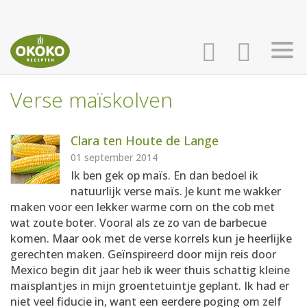
Verse maïskolven
INLOGGEN
HOME
Clara ten Houte de Lange
AANMELDEN
RECEPTEN
01 september 2014
Ik ben gek op maïs. En dan bedoel ik
natuurlijk verse maïs. Je kunt me wakker
WEEKMENU'S
maken voor een lekker warme corn on the cob met
wat zoute boter. Vooral als ze zo van de barbecue
komen. Maar ook met de verse korrels kun je heerlijke
KOOKBOEKEN
gerechten maken. Geïnspireerd door mijn reis door
Mexico begin dit jaar heb ik weer thuis schattig kleine
maïsplantjes in mijn groentetuintje geplant. Ik had er
niet veel fiducie in, want een eerdere poging om zelf