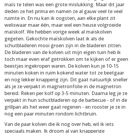
maïs te telen was een grote mislukking. Maar dit jaar
deden ze het prima en namen ze al gauw veel te veel
ruimte in. En nu kan ik oogsten, aan elke plant zit
weliswaar maar één, maar wel een heuse volgroeide
maïskolf. We hebben vorige week al maïskolven
gegeten. Gekochte maïskolven laat ik als de
schutbladeren mooi groen zijn in de bladeren zitten.
De bladeren van de kolven uit mijn eigen tuin heb ik
toch maar even eraf getrokken om te kijken of er geen
beestjes ingekropen waren. De kolven kun je 10-15
minuten koken in ruim kokend water tot ze beetgaar
en nog lekker knapperig zijn. Dit gaat natuurlijk sneller
als je ze verpakt in magnetronfolie in de magnetron
bereid. Reken per kolf op 3-5 minuten. Daarna leg je ze
verpakt in hun schutbladeren op de barbecue - of in de
grillpan als het weer gaat regenen - en rooster je ze in
nog een paar minuten rondom lichtbruin.
Van de paar kolven die ik nog over heb, wil ik iets
speciaals maken. Ik droom al van knapperige