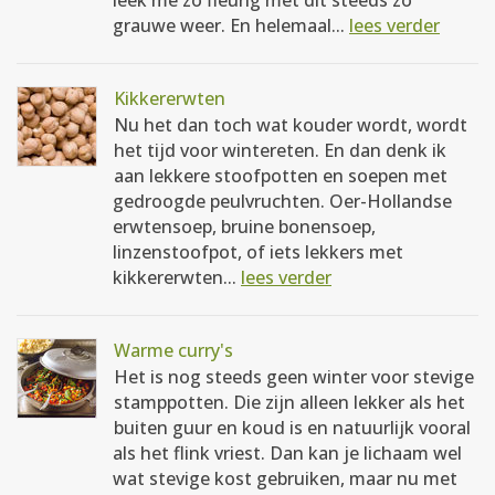
leek me zo fleurig met dit steeds zo
grauwe weer. En helemaal...
lees verder
Kikkererwten
Nu het dan toch wat kouder wordt, wordt
het tijd voor wintereten. En dan denk ik
aan lekkere stoofpotten en soepen met
gedroogde peulvruchten. Oer-Hollandse
erwtensoep, bruine bonensoep,
linzenstoofpot, of iets lekkers met
kikkererwten...
lees verder
Warme curry's
Het is nog steeds geen winter voor stevige
stamppotten. Die zijn alleen lekker als het
buiten guur en koud is en natuurlijk vooral
als het flink vriest. Dan kan je lichaam wel
wat stevige kost gebruiken, maar nu met