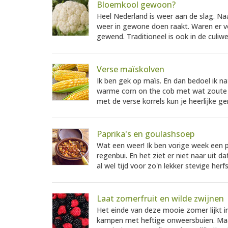
Bloemkool gewoon?
Heel Nederland is weer aan de slag. Naa
weer in gewone doen raakt. Waren er v
gewend. Traditioneel is ook in de culiwe
Verse maïskolven
Ik ben gek op maïs. En dan bedoel ik n
warme corn on the cob met wat zoute 
met de verse korrels kun je heerlijke g
Paprika's en goulashsoep
Wat een weer! Ik ben vorige week een p
regenbui. En het ziet er niet naar uit 
al wel tijd voor zo'n lekker stevige herf
Laat zomerfruit en wilde zwijnen
Het einde van deze mooie zomer lijkt in
kampen met heftige onweersbuien. Maar 