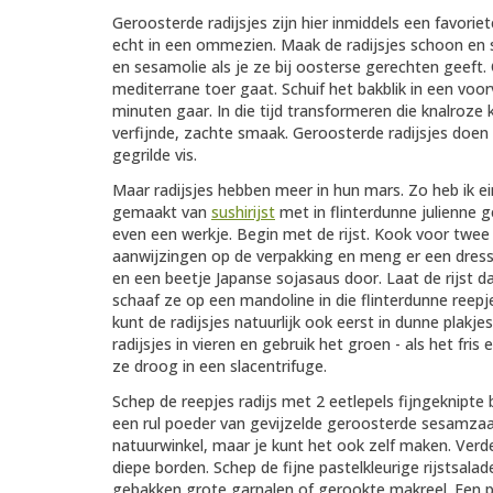
Geroosterde radijsjes zijn hier inmiddels een favorie
echt in een ommezien. Maak de radijsjes schoon en 
en sesamolie als je ze bij oosterse gerechten geeft. 
mediterrane toer gaat. Schuif het bakblik in een voo
minuten gaar. In die tijd transformeren die knalroze 
verfijnde, zachte smaak. Geroosterde radijsjes doen h
gegrilde vis.
Maar radijsjes hebben meer in hun mars. Zo heb ik ei
gemaakt van
sushirijst
met in flinterdunne julienne g
even een werkje. Begin met de rijst. Kook voor twee
aanwijzingen op de verpakking en meng er een dressi
en een beetje Japanse sojasaus door. Laat de rijst da
schaaf ze op een mandoline in die flinterdunne reepje
kunt de radijsjes natuurlijk ook eerst in dunne plakje
radijsjes in vieren en gebruik het groen - als het fris
ze droog in een slacentrifuge.
Schep de reepjes radijs met 2 eetlepels fijngeknipte
een rul poeder van gevijzelde geroosterde sesamza
natuurwinkel, maar je kunt het ook zelf maken. Verde
diepe borden. Schep de fijne pastelkleurige rijstsala
gebakken grote garnalen of gerookte makreel. Een p