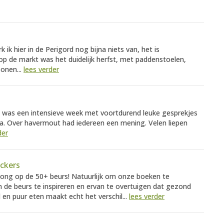
k ik hier in de Perigord nog bijna niets van, het is
p de markt was het duidelijk herfst, met paddenstoelen,
onen...
lees verder
 was een intensieve week met voortdurend leuke gesprekjes
. Over havermout had iedereen een mening. Velen liepen
der
ackers
ong op de 50+ beurs! Natuurlijk om onze boeken te
e beurs te inspireren en ervan te overtuigen dat gezond
 en puur eten maakt echt het verschil...
lees verder