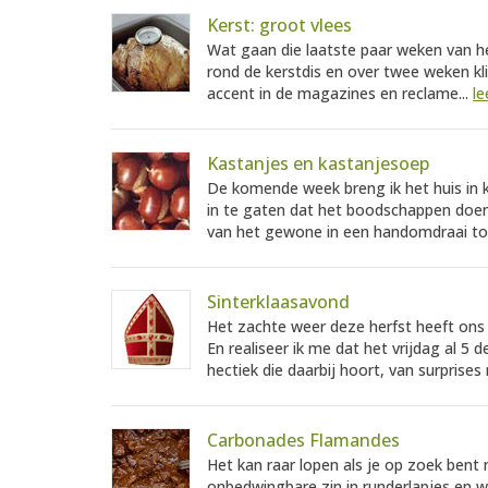
Kerst: groot vlees
Wat gaan die laatste paar weken van het
rond de kerstdis en over twee weken kli
accent in de magazines en reclame...
le
Kastanjes en kastanjesoep
De komende week breng ik het huis in k
in te gaten dat het boodschappen doen e
van het gewone in een handomdraai toc
Sinterklaasavond
Het zachte weer deze herfst heeft ons
En realiseer ik me dat het vrijdag al 5 
hectiek die daarbij hoort, van surprises
Carbonades Flamandes
Het kan raar lopen als je op zoek bent
onbedwingbare zin in runderlapjes en w