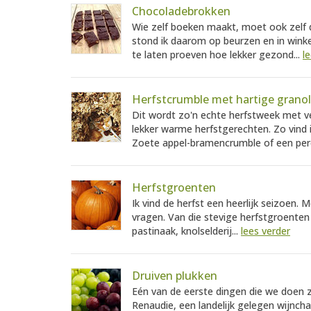
Chocoladebrokken
Wie zelf boeken maakt, moet ook zelf
stond ik daarom op beurzen en in wink
te laten proeven hoe lekker gezond...
l
Herfstcrumble met hartige grano
Dit wordt zo'n echte herfstweek met v
lekker warme herfstgerechten. Zo vind i
Zoete appel-bramencrumble of een per
Herfstgroenten
Ik vind de herfst een heerlijk seizoen.
vragen. Van die stevige herfstgroente
pastinaak, knolselderij...
lees verder
Druiven plukken
Eén van de eerste dingen die we doen zo
Renaudie, een landelijk gelegen wijnch