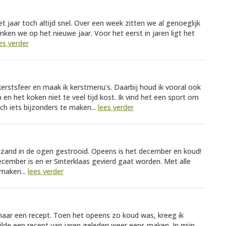
 jaar toch altijd snel. Over een week zitten we al genoeglijk
nken we op het nieuwe jaar. Voor het eerst in jaren ligt het
es verder
erstsfeer en maak ik kerstmenu's. Daarbij houd ik vooral ook
n het koken niet te veel tijd kost. Ik vind het een sport om
h iets bijzonders te maken...
lees verder
 zand in de ogen gestrooid. Opeens is het december en koud!
december is en er Sinterklaas gevierd gaat worden. Met alle
 maken...
lees verder
 naar een recept. Toen het opeens zo koud was, kreeg ik
ilde een recept van jaren geleden weer eens maken. In mijn