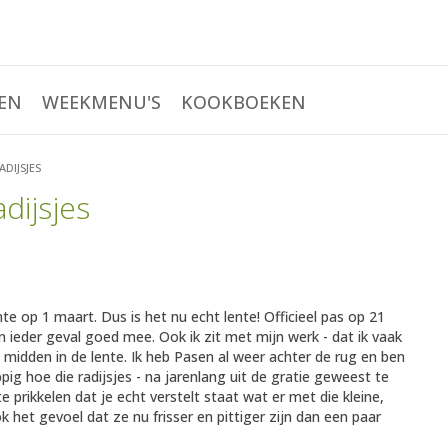
EN
WEEKMENU'S
KOOKBOEKEN
DIJSJES
dijsjes
e op 1 maart. Dus is het nu echt lente! Officieel pas op 21
n ieder geval goed mee. Ook ik zit met mijn werk - dat ik vaak
l midden in de lente. Ik heb Pasen al weer achter de rug en ben
pig hoe die radijsjes - na jarenlang uit de gratie geweest te
te prikkelen dat je echt verstelt staat wat er met die kleine,
k het gevoel dat ze nu frisser en pittiger zijn dan een paar