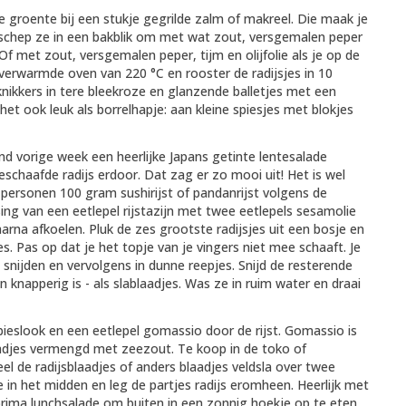
te groente bij een stukje gegrilde zalm of makreel. Die maak je
schep ze in een bakblik om met wat zout, versgemalen peper
Of met zout, versgemalen peper, tijm en olijfolie als je op de
rverwarmde oven van 220 °C en rooster de radijsjes in 10
knikkers in tere bleekroze en glanzende balletjes met een
et ook leuk als borrelhapje: aan kleine spiesjes met blokjes
nd vorige week een heerlijke Japans getinte lentesalade
eschaafde radijs erdoor. Dat zag er zo mooi uit! Het is wel
 personen 100 gram sushirijst of pandanrijst volgens de
ng van een eetlepel rijstazijn met twee eetlepels sesamolie
arna afkoelen. Pluk de zes grootste radijsjes uit een bosje en
s. Pas op dat je het topje van je vingers niet mee schaaft. Je
s snijden en vervolgens in dunne reepjes. Snijd de resterende
 en knapperig is - als slablaadjes. Was ze in ruim water en draai
 bieslook en een eetlepel gomassio door de rijst. Gomassio is
adjes vermengd met zeezout. Te koop in de toko of
el de radijsblaadjes of anders blaadjes veldsla over twee
de in het midden en leg de partjes radijs eromheen. Heerlijk met
rima lunchsalade om buiten in een zonnig hoekje op te eten.