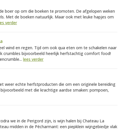
 de boer op om die boeken te promoten. De afgelopen weken
els. Met de boeken natuurlijk. Maar ook met leuke hapjes om
ees verder
la
eel wind en regen. Tijd om ook qua eten om te schakelen naar
k crumbles bijvoorbeeld heerlijk herfstachtig comfort food!
encrumble...
lees verder
 Met weer echte herfstproducten die om een originele bereiding
n bijvoorbeeld met die krachtige aardse smaken: pompoen,
dra we in de Perigord zijn, is wijn halen bij Chateau La
ateau midden in de Pécharmant: een piepklein wijngebiedje vlak