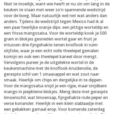
Niet te moeilijk, want wie heeft er nu zin om lang in de
keuken te staan met weer zo'n spannende wedstrijd
voor de boeg. Maar natuurlijk wel net wat anders dan
anders. Tijdens de wedstrijd tegen Mexico had ik al
een paar heerlijke oranje dips: een pittige worteldip en
een frisse mangosalsa. Voor de worteldip kook je 500
gram in blokjes gesneden wortel gaar en fruit je
intussen drie fijngehakte tenen knoflook in ruim
olijfolie, waar je een echt volle theelepel gemalen
komijn en ook een theelepel kaneel door mengt.
Vervolgens pureer je de uitgelekte wortel in de
keukenmachine met de knoflook-kruidenolie, de
geraspte schil van 1 sinaasappel en wat zout naar
smaak. Heerlijk om chips en dergelijke in te dippen.
Voor de mangosalsa snijd je een rijpe, maar snijdbare
mango in piepkleine blokjes. Meng deze met geraspte
limoenschil, wat limoensap, fijngehakte rode peper en
verse koriander. Heerlijk in een klein slablaadje met
een gebakken garnaal erop. Voor komende zaterdag