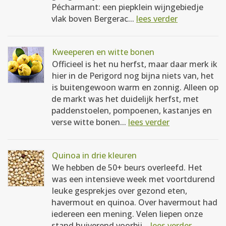
Pécharmant: een piepklein wijngebiedje
vlak boven Bergerac...
lees verder
Kweeperen en witte bonen
Officieel is het nu herfst, maar daar merk ik
hier in de Perigord nog bijna niets van, het
is buitengewoon warm en zonnig. Alleen op
de markt was het duidelijk herfst, met
paddenstoelen, pompoenen, kastanjes en
verse witte bonen...
lees verder
Quinoa in drie kleuren
We hebben de 50+ beurs overleefd. Het
was een intensieve week met voortdurend
leuke gesprekjes over gezond eten,
havermout en quinoa. Over havermout had
iedereen een mening. Velen liepen onze
stand huiverend voorbij...
lees verder