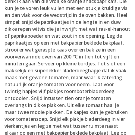
denk ik aan van die vrolijke oranje snackpaprika's. Die
kun je te voren leuk vullen met een stukje kruidige vis
en dan vlak voor de wedstrijd in de oven bakken. Heel
simpel: snijd de paprikaatjes in de lengte in en duw
dikke repen witvis die je inwrijft met wat ras-el-hanout
of paprikapoeder en wat zout in de opening. Leg de
paprikaatjes op een met bakpapier beklede bakplaat,
strooi er wat geraspte kaas over en bak ze in een
voorverwarmde oven van 200 °C in tien tot vijftien
minuten gaar. Serveer op kleine bordjes. Tot slot een
makkelijk en superlekker bladerdeeghapje dat ik vaak
maak met gewone tomaten, maar waar ik zaterdag
natuurlijk oranje tomaten voor neem. Laat voor
twintig hapjes vijf plakjes roomboterbladerdeeg
ontdooien. Snijd intussen tien oranje tomaten
overlangs in dikke plakken. Uit elke tomaat haal je
maar twee mooie plakken. De kapjes kun je gebruiken
voor tomatensoep. Snijd elk plakje bladerdeeg in vier
vierkantjes en leg ze met wat tussenruimte naast
elkaar op een met bakpapier beklede bakplaat. Leg op