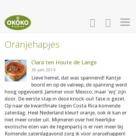
Oranjehapjes
INLOGGEN
HOME
Clara ten Houte de Lange
AANMELDEN
RECEPTEN
30 juni 2014
Lieve hemel, dat was spannend! Kantje
boord en op de valreep, de spanning werd
WEEKMENU'S
hoog opgevoerd. Jammer voor Mexico, maar 'wij' zijn
door. De eerste stap in deze knock-out fase is gezet.
Op naar de kwartfinale tegen Costa Rica komende
KOOKBOEKEN
zaterdag. Heel Nederland kleurt oranje, ook ik kan er
niet meer onder uit. Mijmeren over het heerlijke
exotische eten van de tegenpartij is er niet meer bij.
Komende zaterdagavond zorg ik voor oranjehappen!