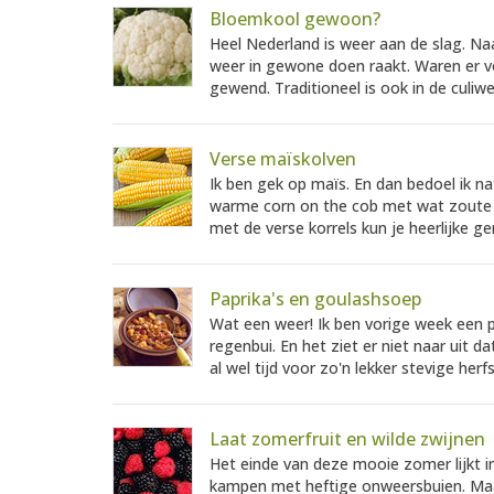
Bloemkool gewoon?
Heel Nederland is weer aan de slag. Naa
weer in gewone doen raakt. Waren er v
gewend. Traditioneel is ook in de culiwe
Verse maïskolven
Ik ben gek op maïs. En dan bedoel ik n
warme corn on the cob met wat zoute 
met de verse korrels kun je heerlijke g
Paprika's en goulashsoep
Wat een weer! Ik ben vorige week een p
regenbui. En het ziet er niet naar uit 
al wel tijd voor zo'n lekker stevige herf
Laat zomerfruit en wilde zwijnen
Het einde van deze mooie zomer lijkt in
kampen met heftige onweersbuien. Maar 