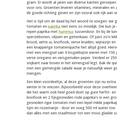
gram. Er wordt al jaren van diverse kanten geroepe
voor ons. Groenten leveren vitamines, mineralen en a
de goede richting geven en zijn vooral ook rijk aan v
Het is tijd om de daad bij het woord te voegen: w
tomaten en
paprika
niet eens zo moeilijk. Die kun 
repen paprika met
hummus
tussendoor. En bij de lu
sperziebonen, olijven en geitenkaas. Of juist zo'n l
brood, witte ui, knoflook, verse kruiden, wijnazijn en 
een knapperige tomatenquiche het altijd goed. Hier
met een mengsel van 4 losgeklopte eieren met 150 g
verse oregano en versgemalen peper. Verdeel er 250
snijkant naar boven in het eimengsel legt. Bak de qu
met een gemengde salade waar je natuurlijk weer 
mengen.
Een klein voordeeltje, al deze groenten zijn nu extr
winter in te vriezen. Bijvoorbeeld voor deze overhee
die het warm ook heel goed doet op gure herfst- en 
knoflook en 2 fijngesneden rode paprika's in een grot
gesneden rijpe tomaten met een lepel milde paprikap
tijm en rozemarijn - door en voeg 500 ml water toe. 
dan alles met een staafmixer tot een mooi gladde 