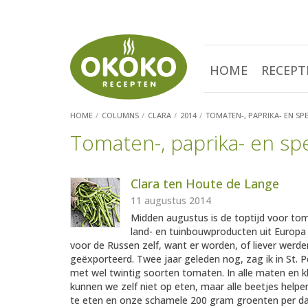
HOME
RECEPT
HOME
COLUMNS
CLARA
2014
TOMATEN-, PAPRIKA- EN SP
Tomaten-, paprika- en sp
Clara ten Houte de Lange
11 augustus 2014
Midden augustus is de toptijd voor tom
land- en tuinbouwproducten uit Europa 
voor de Russen zelf, want er worden, of liever werden
geëxporteerd. Twee jaar geleden nog, zag ik in St. 
met wel twintig soorten tomaten. In alle maten en k
kunnen we zelf niet op eten, maar alle beetjes hel
te eten en onze schamele 200 gram groenten per dag