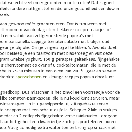
n dat we echt veel meer groenten moeten eten! Dat is goed
llerlei andere nuttige stoffen die onze gezondheid een duw in
ezels.
e gaan gewoon méér groenten eten. Dat is trouwens met
je elk moment van de dag eten. Lekkere snoeptomaatjes of
nch een salade van zelfgeroosterde paprika’s met
ekkere panzanella: sappige tomatensalade met blokjes oud
geurige olijfolie. Om je vingers bij af te likken. 's Avonds doet
voor bekleed je een taartvorm met bladerdeeg en vult deze
ram Griekse yoghurt, 150 g geraspte geitenkaas, fijngehakte
 g cherrytomaatjes over of 8 cocktailtomaten, die je met de
iche in 25-30 minuten in een oven van 200 °C gaar en serveer
gekookte
sperziebonen
en kleurige reepjes paprika door kunt
a goedkoop. Dus misschien is het zinvol een voorraadje voor de
rlijke tomaten-paprikasoep, die je nu koud kunt serveren, maar
winterdagen. Fruit 1 gesnipperde ui, 2 fijngehakte tenen
e soeppan met een scheut olijfolie. Schep er 2 kilo in stukjes
oeder en 2 eetlepels fijngehakte verse tuinkruiden - oregano,
Laat het geheel een kwartiertje zachtjes pruttelen en pureer
soep. Voeg zo nodig extra water toe en breng op smaak met