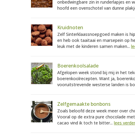
onbedwingbare zin in runderlapjes en w
hoofd een ovenschotel van dunne plakje
Kruidnoten
Zelf Sinterklaassnoepgoed maken is hip
en heb ook taaitaai en marsepein op he
leuk met de kinderen samen maken...
le
Boerenkoolsalade
Afgelopen week stond bij mij in het te
boerenkoolrecepten. Want ja, boerenkool
vooruitstrevende westerse landen is bo
Zelfgemaakte bonbons
Zoals beloofd deze week meer over ch
Vooral op de extra pure chocolade me
cacao vind ik toch te bitter...
lees verde