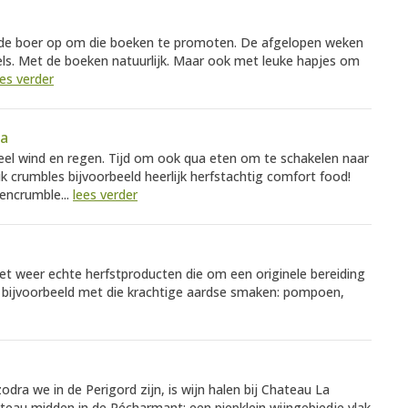
 de boer op om die boeken te promoten. De afgelopen weken
els. Met de boeken natuurlijk. Maar ook met leuke hapjes om
ees verder
la
eel wind en regen. Tijd om ook qua eten om te schakelen naar
k crumbles bijvoorbeeld heerlijk herfstachtig comfort food!
encrumble...
lees verder
 Met weer echte herfstproducten die om een originele bereiding
n bijvoorbeeld met die krachtige aardse smaken: pompoen,
dra we in de Perigord zijn, is wijn halen bij Chateau La
ateau midden in de Pécharmant: een piepklein wijngebiedje vlak