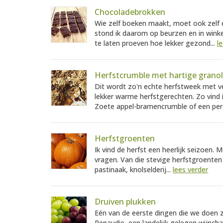
Chocoladebrokken
Wie zelf boeken maakt, moet ook zelf
stond ik daarom op beurzen en in wink
te laten proeven hoe lekker gezond...
l
Herfstcrumble met hartige grano
Dit wordt zo'n echte herfstweek met v
lekker warme herfstgerechten. Zo vind i
Zoete appel-bramencrumble of een per
Herfstgroenten
Ik vind de herfst een heerlijk seizoen.
vragen. Van die stevige herfstgroente
pastinaak, knolselderij...
lees verder
Druiven plukken
Eén van de eerste dingen die we doen zo
Renaudie, een landelijk gelegen wijnch