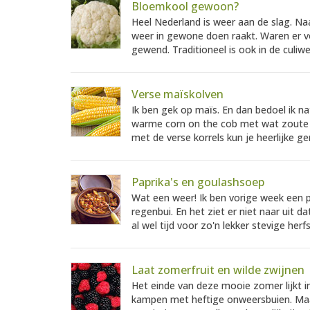
Bloemkool gewoon?
Heel Nederland is weer aan de slag. Naa
weer in gewone doen raakt. Waren er v
gewend. Traditioneel is ook in de culiwe
Verse maïskolven
Ik ben gek op maïs. En dan bedoel ik n
warme corn on the cob met wat zoute 
met de verse korrels kun je heerlijke g
Paprika's en goulashsoep
Wat een weer! Ik ben vorige week een p
regenbui. En het ziet er niet naar uit 
al wel tijd voor zo'n lekker stevige herf
Laat zomerfruit en wilde zwijnen
Het einde van deze mooie zomer lijkt in
kampen met heftige onweersbuien. Maar 