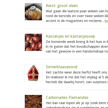
Kerst: groot vlees
Wat gaan die laatste paar weken van het
rond de kerstdis en over twee weken kli
accent in de magazines en reclame...
le
Kastanjes en kastanjesoep
De komende week breng ik het huis in k
in te gaten dat het boodschappen doen e
van het gewone in een handomdraai toc
Sinterklaasavond
Het zachte weer deze herfst heeft ons
En realiseer ik me dat het vrijdag al 5 
hectiek die daarbij hoort, van surprises
Carbonades Flamandes
Het kan raar lopen als je op zoek bent
onbedwingbare zin in runderlapjes en w