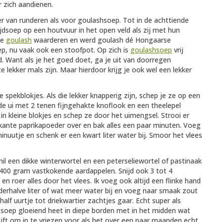
r zich aandienen.
 van runderen als voor goulashsoep. Tot in de achttiende
dsoep op een houtvuur in het open veld als zij met hun
te
goulash
waarderen en werd goulash dé Hongaarse
oep, nu vaak ook een stoofpot. Op zich is
goulashsoep
vrij
. Want als je het goed doet, ga je uit van doorregen
lekker mals zijn. Maar hierdoor krijg je ook wel een lekker
pekblokjes. Als die lekker knapperig zijn, schep je ze op een
rde ui met 2 tenen fijngehakte knoflook en een theelepel
in kleine blokjes en schep ze door het uimengsel. Strooi er
ikante paprikapoeder over en bak alles een paar minuten. Voeg
nuutje en schenk er een kwart liter water bij. Smoor het vlees
chil een dikke winterwortel en een peterseliewortel of pastinaak
n 400 gram vastkokende aardappelen. Snijd ook 3 tot 4
 en roer alles door het vlees. Ik voeg ook altijd een flinke hand
derhalve liter of wat meer water bij en voeg naar smaak zout
lf uurtje tot driekwartier zachtjes gaar. Echt super als
e soep gloeiend heet in diepe borden met in het midden wat
ijft om in te vriezen voor als het over een paar maanden echt