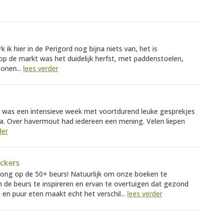
k ik hier in de Perigord nog bijna niets van, het is
p de markt was het duidelijk herfst, met paddenstoelen,
onen...
lees verder
 was een intensieve week met voortdurend leuke gesprekjes
. Over havermout had iedereen een mening. Velen liepen
der
ackers
ong op de 50+ beurs! Natuurlijk om onze boeken te
e beurs te inspireren en ervan te overtuigen dat gezond
 en puur eten maakt echt het verschil...
lees verder