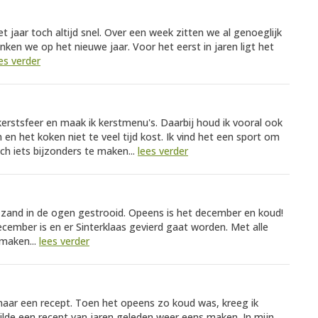
 jaar toch altijd snel. Over een week zitten we al genoeglijk
nken we op het nieuwe jaar. Voor het eerst in jaren ligt het
es verder
erstsfeer en maak ik kerstmenu's. Daarbij houd ik vooral ook
n het koken niet te veel tijd kost. Ik vind het een sport om
h iets bijzonders te maken...
lees verder
 zand in de ogen gestrooid. Opeens is het december en koud!
december is en er Sinterklaas gevierd gaat worden. Met alle
 maken...
lees verder
 naar een recept. Toen het opeens zo koud was, kreeg ik
ilde een recept van jaren geleden weer eens maken. In mijn