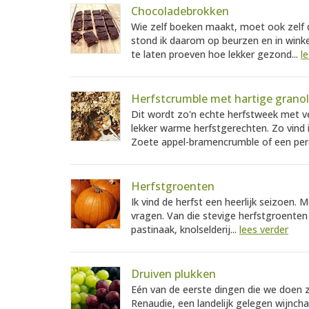
Chocoladebrokken
Wie zelf boeken maakt, moet ook zelf
stond ik daarom op beurzen en in wink
te laten proeven hoe lekker gezond...
l
Herfstcrumble met hartige grano
Dit wordt zo'n echte herfstweek met v
lekker warme herfstgerechten. Zo vind i
Zoete appel-bramencrumble of een per
Herfstgroenten
Ik vind de herfst een heerlijk seizoen.
vragen. Van die stevige herfstgroente
pastinaak, knolselderij...
lees verder
Druiven plukken
Eén van de eerste dingen die we doen zo
Renaudie, een landelijk gelegen wijnch