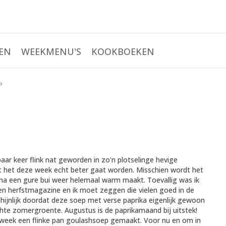
EN
WEEKMENU'S
KOOKBOEKEN
P
aar keer flink nat geworden in zo'n plotselinge hevige
dat het deze week echt beter gaat worden. Misschien wordt het
je na een gure bui weer helemaal warm maakt. Toevallig was ik
n herfstmagazine en ik moet zeggen die vielen goed in de
jnlijk doordat deze soep met verse paprika eigenlijk gewoon
chte zomergroente. Augustus is de paprikamaand bij uitstek!
 week een flinke pan goulashsoep gemaakt. Voor nu en om in