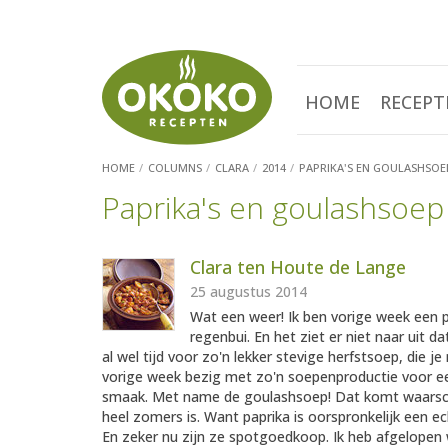
HOME
RECEPT
HOME
COLUMNS
CLARA
2014
PAPRIKA'S EN GOULASHSOE
Paprika's en goulashsoep
Clara ten Houte de Lange
25 augustus 2014
Wat een weer! Ik ben vorige week een p
regenbui. En het ziet er niet naar uit 
al wel tijd voor zo'n lekker stevige herfstsoep, die 
vorige week bezig met zo'n soepenproductie voor ee
smaak. Met name de goulashsoep! Dat komt waarschi
heel zomers is. Want paprika is oorspronkelijk een e
En zeker nu zijn ze spotgoedkoop. Ik heb afgelopen