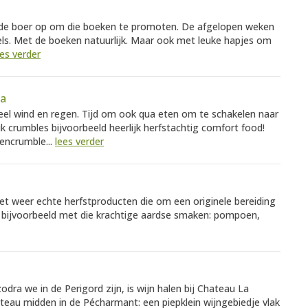
 de boer op om die boeken te promoten. De afgelopen weken
els. Met de boeken natuurlijk. Maar ook met leuke hapjes om
ees verder
la
eel wind en regen. Tijd om ook qua eten om te schakelen naar
k crumbles bijvoorbeeld heerlijk herfstachtig comfort food!
encrumble...
lees verder
 Met weer echte herfstproducten die om een originele bereiding
n bijvoorbeeld met die krachtige aardse smaken: pompoen,
dra we in de Perigord zijn, is wijn halen bij Chateau La
ateau midden in de Pécharmant: een piepklein wijngebiedje vlak