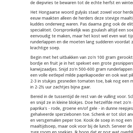
de diepvries te bewaren tot de echte herfst en winte
Het Hongaarse woord gulyás staat zowel voor herder
eeuw maakten alleen de herders deze stevige maaltij
kuddes onderweg waren. Pas daarna ging ook de eli
specialiteit. Oorspronkelijk was goulash altijd een s
eenvoudig te maken, maar het kost wel even wat tijd
runderlappen en die moeten lang sudderen voordat ze 
krachtige soep.
Begin met het uitbakken van zo'n 100 gram gerookte s
bordje en fruit je in het spekvet een grote gesnippe
karwijzaadjes. Snijd zo'n 500-600 gram runderlappen 
een volle eetlepel milde paprikapoeder en ook wat p
2-3 in stukjes gesneden tomaten toe, bak nog een mi
in 2-2½ uur zachtjes bijna gaar.
Bereid in de tussentijd de rest van de vulling voor. S
en snijd ze in kleine blokjes. Doe hetzelfde met zo'
paprika's - rode, groene en/of gele - in dunne reepjes
gehalveerde sperziebonen toe. Schenk er tot slot an
en versgemalen peper toe. Kook de soep in nog een ha
maaltijdsoep, maar ook voor bij de lunch. Serveer d
zure room en spekjes. Ik hoop dat er nog wat overbl