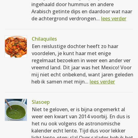
ingehaald door hummus en andere
Arabisch getinte dips en daardoor wat naar
de achtergrond verdrongen...
lees verder
Chilaquiles
Een reislustige dochter heeft zo haar
voordelen, je kunt haar met enige
regelmaat bezoeken in weer een ander ver
vreemd land. Dit jaar was het Mexico! Voor
mij niet echt onbekend, want jaren geleden
heb ik samen met mijn...
lees verder
Slasoep
Niet te geloven, er is bijna ongemerkt al
weer een kwart van 2014 voorbij. En dus is
het nu ook volgens de astronomische
kalender echt lente. Tijd dus voor lekker
licht lente-eten: sla! Over salades heb ik het