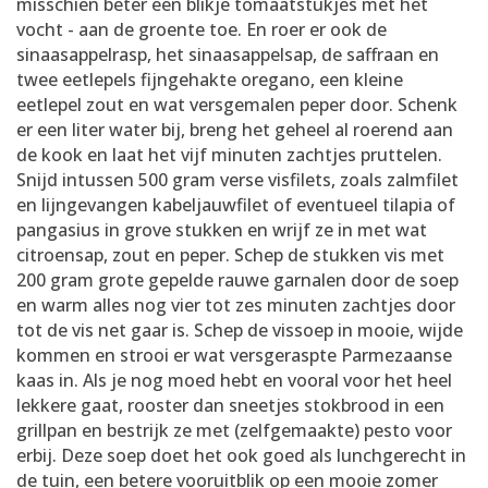
misschien beter een blikje tomaatstukjes met het
vocht - aan de groente toe. En roer er ook de
sinaasappelrasp, het sinaasappelsap, de saffraan en
twee eetlepels fijngehakte oregano, een kleine
eetlepel zout en wat versgemalen peper door. Schenk
er een liter water bij, breng het geheel al roerend aan
de kook en laat het vijf minuten zachtjes pruttelen.
Snijd intussen 500 gram verse visfilets, zoals zalmfilet
en lijngevangen kabeljauwfilet of eventueel tilapia of
pangasius in grove stukken en wrijf ze in met wat
citroensap, zout en peper. Schep de stukken vis met
200 gram grote gepelde rauwe garnalen door de soep
en warm alles nog vier tot zes minuten zachtjes door
tot de vis net gaar is. Schep de vissoep in mooie, wijde
kommen en strooi er wat versgeraspte Parmezaanse
kaas in. Als je nog moed hebt en vooral voor het heel
lekkere gaat, rooster dan sneetjes stokbrood in een
grillpan en bestrijk ze met (zelfgemaakte) pesto voor
erbij. Deze soep doet het ook goed als lunchgerecht in
de tuin, een betere vooruitblik op een mooie zomer