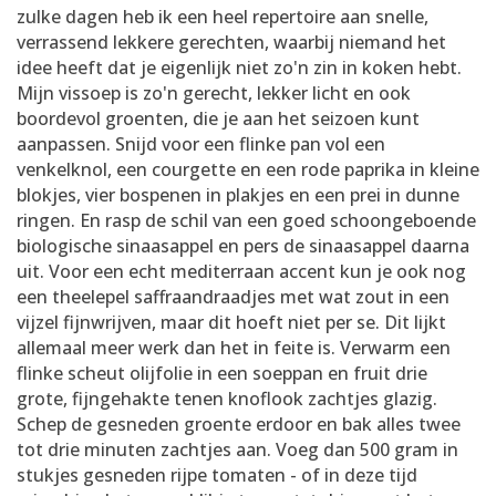
zulke dagen heb ik een heel repertoire aan snelle,
verrassend lekkere gerechten, waarbij niemand het
idee heeft dat je eigenlijk niet zo'n zin in koken hebt.
Mijn vissoep is zo'n gerecht, lekker licht en ook
boordevol groenten, die je aan het seizoen kunt
aanpassen. Snijd voor een flinke pan vol een
venkelknol, een courgette en een rode paprika in kleine
blokjes, vier bospenen in plakjes en een prei in dunne
ringen. En rasp de schil van een goed schoongeboende
biologische sinaasappel en pers de sinaasappel daarna
uit. Voor een echt mediterraan accent kun je ook nog
een theelepel saffraandraadjes met wat zout in een
vijzel fijnwrijven, maar dit hoeft niet per se. Dit lijkt
allemaal meer werk dan het in feite is. Verwarm een
flinke scheut olijfolie in een soeppan en fruit drie
grote, fijngehakte tenen knoflook zachtjes glazig.
Schep de gesneden groente erdoor en bak alles twee
tot drie minuten zachtjes aan. Voeg dan 500 gram in
stukjes gesneden rijpe tomaten - of in deze tijd