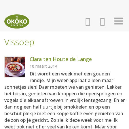
Vissoep
INLOGGEN
HOME
Clara ten Houte de Lange
AANMELDEN
RECEPTEN
10 maart 2014
Dit wordt een week met een gouden
randje. Mijn weer-app laat alleen maar
WEEKMENU'S
zonnetjes zien! Daar moeten we van genieten. Lekker
het bos in, genieten van knoppen die openspringen en
vogels die elkaar aftroeven in vrolijk lentegezang. En er
KOOKBOEKEN
dan nog een half uurtje bij smokkelen en op een
beschut plekje met een kopje koffie even genieten van
de zon op je gezicht. Zo zie ik deze week voor me. Ik
weet ook niet of er veel van koken komt. Maar voor