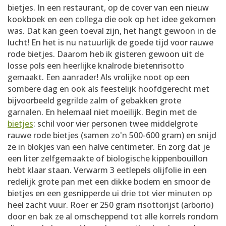
bietjes. In een restaurant, op de cover van een nieuw
kookboek en een collega die ook op het idee gekomen
was. Dat kan geen toeval zijn, het hangt gewoon in de
lucht! En het is nu natuurlijk de goede tijd voor rauwe
rode bietjes. Daarom heb ik gisteren gewoon uit de
losse pols een heerlijke knalrode bietenrisotto
gemaakt. Een aanrader! Als vrolijke noot op een
sombere dag en ook als feestelijk hoofdgerecht met
bijvoorbeeld gegrilde zalm of gebakken grote
garnalen. En helemaal niet moeilijk. Begin met de
bietjes
: schil voor vier personen twee middelgrote
rauwe rode bietjes (samen zo'n 500-600 gram) en snijd
ze in blokjes van een halve centimeter. En zorg dat je
een liter zelfgemaakte of biologische kippenbouillon
hebt klaar staan. Verwarm 3 eetlepels olijfolie in een
redelijk grote pan met een dikke bodem en smoor de
bietjes en een gesnipperde ui drie tot vier minuten op
heel zacht vuur. Roer er 250 gram risottorijst (arborio)
door en bak ze al omscheppend tot alle korrels rondom