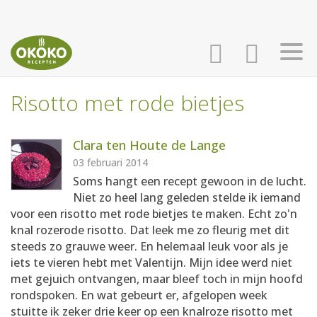
Risotto met rode bietjes
INLOGGEN
HOME
Clara ten Houte de Lange
AANMELDEN
RECEPTEN
03 februari 2014
Soms hangt een recept gewoon in de lucht.
Niet zo heel lang geleden stelde ik iemand
WEEKMENU'S
voor een risotto met rode bietjes te maken. Echt zo'n
knal rozerode risotto. Dat leek me zo fleurig met dit
steeds zo grauwe weer. En helemaal leuk voor als je
KOOKBOEKEN
iets te vieren hebt met Valentijn. Mijn idee werd niet
met gejuich ontvangen, maar bleef toch in mijn hoofd
rondspoken. En wat gebeurt er, afgelopen week
stuitte ik zeker drie keer op een knalroze risotto met