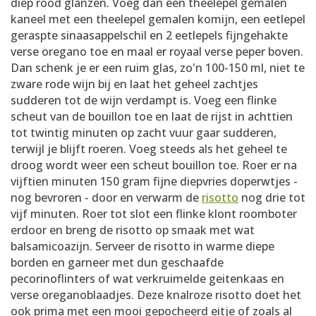
diep rood glanzen. Voeg dan een theelepel gemalen
kaneel met een theelepel gemalen komijn, een eetlepel
geraspte sinaasappelschil en 2 eetlepels fijngehakte
verse oregano toe en maal er royaal verse peper boven.
Dan schenk je er een ruim glas, zo'n 100-150 ml, niet te
zware rode wijn bij en laat het geheel zachtjes
sudderen tot de wijn verdampt is. Voeg een flinke
scheut van de bouillon toe en laat de rijst in achttien
tot twintig minuten op zacht vuur gaar sudderen,
terwijl je blijft roeren. Voeg steeds als het geheel te
droog wordt weer een scheut bouillon toe. Roer er na
vijftien minuten 150 gram fijne diepvries doperwtjes -
nog bevroren - door en verwarm de
risotto
nog drie tot
vijf minuten. Roer tot slot een flinke klont roomboter
erdoor en breng de risotto op smaak met wat
balsamicoazijn. Serveer de risotto in warme diepe
borden en garneer met dun geschaafde
pecorinoflinters of wat verkruimelde geitenkaas en
verse oreganoblaadjes. Deze knalroze risotto doet het
ook prima met een mooi gepocheerd eitje of zoals al