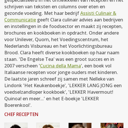
schrijven van teksten en columns over eten en
gezonde voeding. Met haar bedrijf
Assisti Culinair &
Communicatie
geeft Clara culinair advies aan bedrijven
en instellingen in de foodsector en maakt zij recepten,
brochures en kookboeken in opdracht. Onder andere
voor Unilever, Quorn, het Voedingscentrum, het
Nederlands Visbureau en het Voorlichtingsbureau
Brood. Clara heeft diverse kookboeken op haar naam
staan. 'De Engelse Tea' was een groot succes en in
2007 verscheen '
Cucina della Mama
', een boek vol
Italiaanse recepten voor jonge ouders met kinderen.
De laatste jaren schreef zij samen met Nelleke van
Lindonk 'Het Keukenboekje', 'LEKKER LANG JONG een
voedselzandloper kookboek', 'LEKKER Havermout!
Quinoa! en meer...' en het E-boekje 'LEKKER
Boerenkool'.
CHEF RECEPTEN