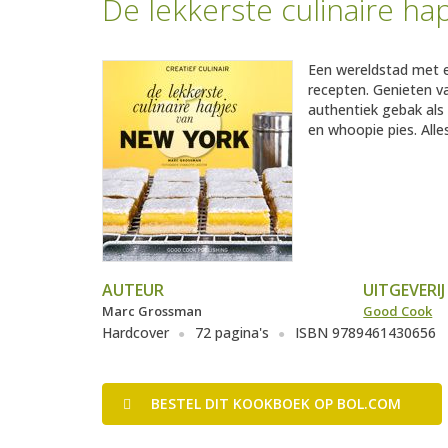
De lekkerste culinaire h
Een wereldstad met e
recepten. Genieten v
authentiek gebak als
en whoopie pies. All
AUTEUR
UITGEVERIJ
Marc Grossman
Good Cook
Hardcover
72 pagina's
ISBN 9789461430656
BESTEL
DIT KOOKBOEK
OP BOL.COM