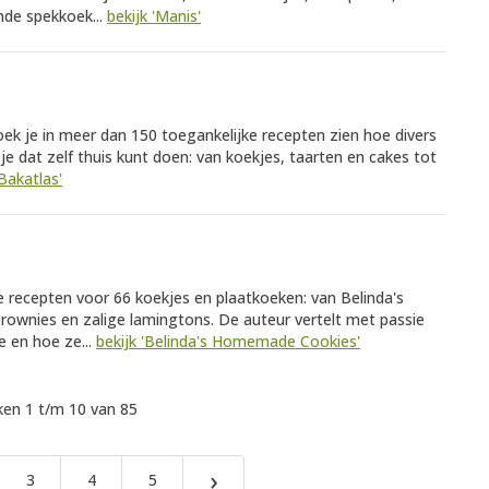
nde spekkoek...
bekijk 'Manis'
oek je in meer dan 150 toegankelijke recepten zien hoe divers
e dat zelf thuis kunt doen: van koekjes, taarten en cakes tot
Bakatlas'
e recepten voor 66 koekjes en plaatkoeken: van Belinda's
ownies en zalige lamingtons. De auteur vertelt met passie
 en hoe ze...
bekijk 'Belinda's Homemade Cookies'
en 1 t/m 10 van 85
›
3
4
5