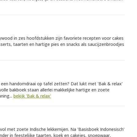
lywood in zes hoofdstukken zijn favoriete recepten voor cakes
serts, taarten en hartige pies en snacks als saucijzenbroodjes
in een handomdraai op tafel zetten? Dat lukt met 'Bak & relax'
rvolle bakboek staan allerlei makkelijke hartige en zoete
ning...
bekijk 'Bak & relax'
 vol met zoete Indische lekkernijen. Na 'Basisboek Indonesisch'
nder in feestelijke taarten, koek en cakejes, snoepwaar,