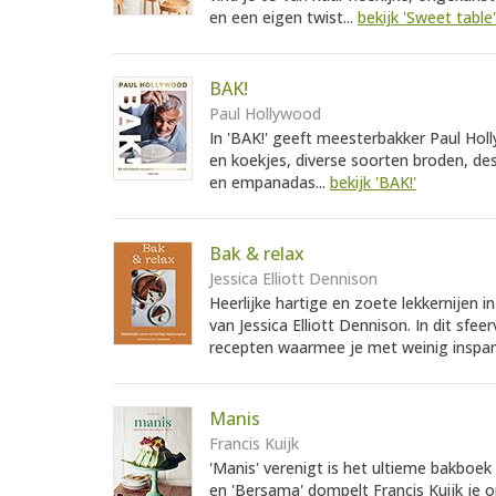
en een eigen twist...
bekijk 'Sweet table'
BAK!
Paul Hollywood
In 'BAK!' geeft meesterbakker Paul Hol
en koekjes, diverse soorten broden, des
en empanadas...
bekijk 'BAK!'
Bak & relax
Jessica Elliott Dennison
Heerlijke hartige en zoete lekkernijen 
van Jessica Elliott Dennison. In dit sfee
recepten waarmee je met weinig inspan
Manis
Francis Kuijk
'Manis' verenigt is het ultieme bakboek
en 'Bersama' dompelt Francis Kuijk je o