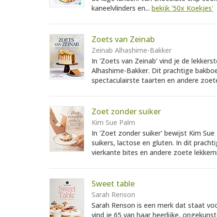
kaneelvlinders en...
bekijk '50x Koekjes'
Zoets van Zeinab
Zeinab Alhashime-Bakker
In 'Zoets van Zeinab' vind je de lekkers
Alhashime-Bakker. Dit prachtige bakboe
spectaculairste taarten en andere zoete
Zoet zonder suiker
Kim Sue Palm
In 'Zoet zonder suiker' bewijst Kim Sue
suikers, lactose en gluten. In dit prac
vierkante bites en andere zoete lekkerni
Sweet table
Sarah Renson
Sarah Renson is een merk dat staat voor
vind je 65 van haar heerlijke, ongekuns