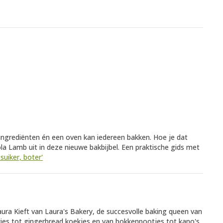
 ingrediënten én een oven kan iedereen bakken. Hoe je dat
ola Lamb uit in deze nieuwe bakbijbel. Een praktische gids met
suiker, boter'
Laura Kieft van Laura's Bakery, de succesvolle baking queen van
kies tot gingerbread koekjes en van bokkenpootjes tot kano's,