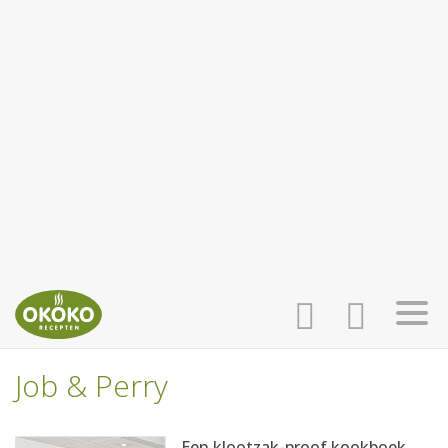
Job & Perry
INLOGGEN
HOME
Een klootzak-proof kookboek