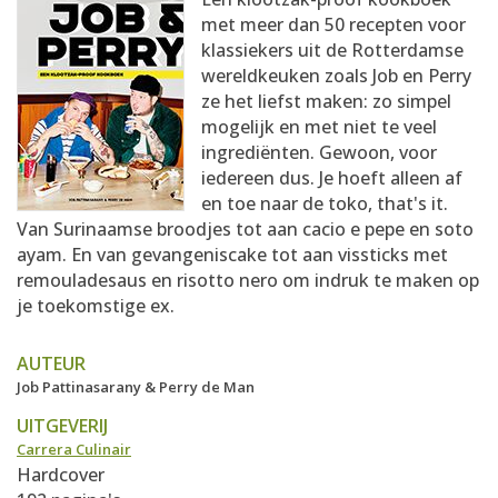
AANMELDEN
RECEPTEN
met meer dan 50 recepten voor
klassiekers uit de Rotterdamse
wereldkeuken zoals Job en Perry
WEEKMENU'S
ze het liefst maken: zo simpel
mogelijk en met niet te veel
ingrediënten. Gewoon, voor
KOOKBOEKEN
iedereen dus. Je hoeft alleen af
en toe naar de toko, that's it.
Van Surinaamse broodjes tot aan cacio e pepe en soto
ayam. En van gevangeniscake tot aan vissticks met
remouladesaus en risotto nero om indruk te maken op
je toekomstige ex.
AUTEUR
Job Pattinasarany & Perry de Man
UITGEVERIJ
Carrera Culinair
Hardcover