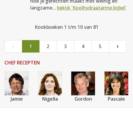
hoe je gerechten maakt met weinig en
langzame...
bekijk 'Koolhydraatarme bijbel'
Kookboeken 1 t/m 10 van 81
‹
›
1
2
3
4
5
CHEF RECEPTEN
Jamie
Nigella
Gordon
Pascale