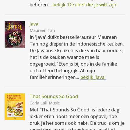
behoren...
bekijk 'De chef die je wilt zijn'
Java
Maureen Tan
In 'Java' duikt bestsellerauteur Maureen
Tan nog dieper in de Indonesische keuken.
De Javaanse keuken is die van haar ouders;
het is de keuken waar ze mee is
opgegroeid. 'Eten is bij ons in de familie
ontzettend belangrijk. Al mijn
familieherinneringen...
bekijk 'Java'
That Sounds So Good
Carla Lalli Music
Met 'That Sounds So Good' is iedere dag
lekker eten nooit meer een opgave, hoe
druk je het soms ook hebt. De truc is om je
repertoire zo uit te breiden dat je altijd