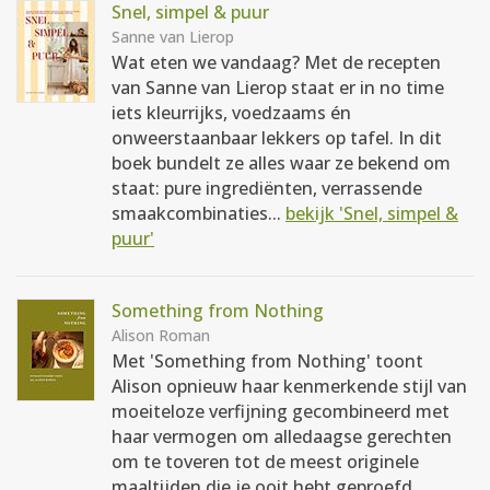
Snel, simpel & puur
Sanne van Lierop
Wat eten we vandaag? Met de recepten
van Sanne van Lierop staat er in no time
iets kleurrijks, voedzaams én
onweerstaanbaar lekkers op tafel. In dit
boek bundelt ze alles waar ze bekend om
staat: pure ingrediënten, verrassende
smaakcombinaties...
bekijk 'Snel, simpel &
puur'
Something from Nothing
Alison Roman
Met 'Something from Nothing' toont
Alison opnieuw haar kenmerkende stijl van
moeiteloze verfijning gecombineerd met
haar vermogen om alledaagse gerechten
om te toveren tot de meest originele
maaltijden die je ooit hebt geproefd...