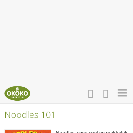
Noodles 101
INLOGGEN
HOME
Noodles: even snel en makkelijk