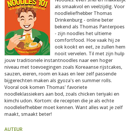
AANMELDEN
RECEPTEN
als smaakvol en veelzijdig. Voor
noodleliefhebber Thomas
Drinkenburg - online beter
WEEKMENU'S
bekend als Thomas Panterpoes
- zijn noodles het ultieme
comfortfood. Hoe vaak hij ze
KOOKBOEKEN
ook kookt en eet, ze zullen hem
nooit vervelen. Til met zijn hulp
jouw traditionele instantnoodles naar een hoger
niveau met toevoegingen zoals Koreaanse rijstcakes,
sauzen, eieren, room en kaas en leer zelf passende
bijgerechten maken als gyoza's en summer rolls.
Vooral ook komen Thomas' favoriete
noodleklassiekers aan bod, zoals chicken teriyaki en
kimchi udon. Kortom: de recepten die je als echte
noodleliefhebber moet kennen. Want alles wat je zelf
maakt, smaakt beter!
AUTEUR