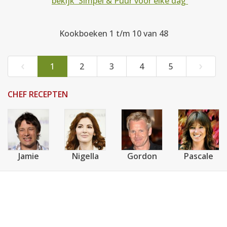
bekijk 'Simpel & Puur voor elke dag'
Kookboeken 1 t/m 10 van 48
‹
›
1
2
3
4
5
CHEF RECEPTEN
Jamie
Nigella
Gordon
Pascale