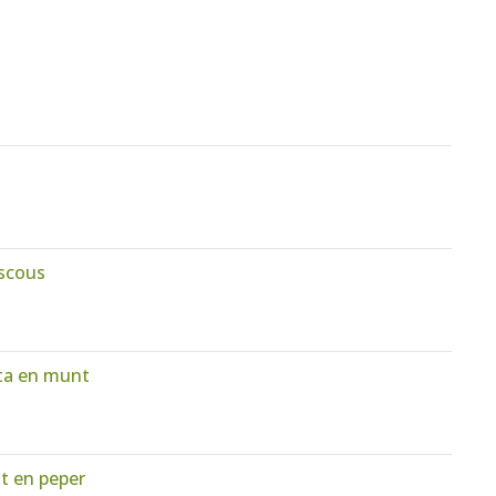
uscous
ta en munt
t en peper