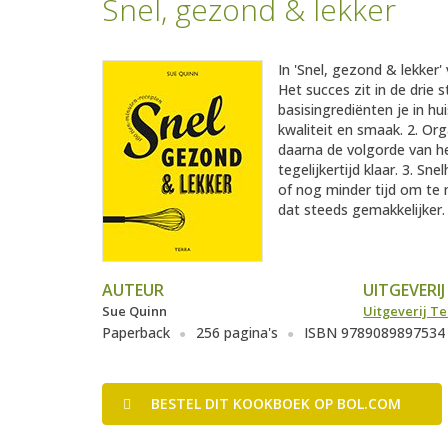
Snel, gezond & lekker
In 'Snel, gezond & lekker'
Het succes zit in de drie
basisingrediënten je in 
kwaliteit en smaak. 2. Org
daarna de volgorde van h
tegelijkertijd klaar. 3. S
of nog minder tijd om te 
dat steeds gemakkelijker. 
AUTEUR
UITGEVERIJ
Sue Quinn
Uitgeverij Te
Paperback
256 pagina's
ISBN 9789089897534
BESTEL
DIT KOOKBOEK
OP BOL.COM