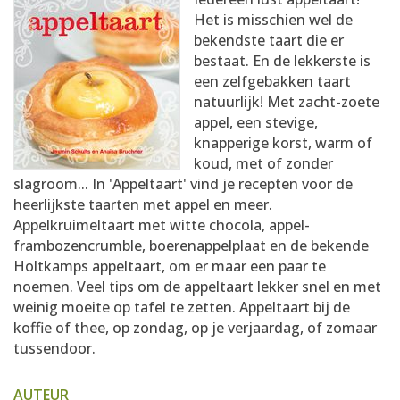
AANMELDEN
RECEPTEN
Het is misschien wel de
bekendste taart die er
bestaat. En de lekkerste is
WEEKMENU'S
een zelfgebakken taart
natuurlijk! Met zacht-zoete
appel, een stevige,
KOOKBOEKEN
knapperige korst, warm of
koud, met of zonder
slagroom... In 'Appeltaart' vind je recepten voor de
heerlijkste taarten met appel en meer.
Appelkruimeltaart met witte chocola, appel-
frambozencrumble, boerenappelplaat en de bekende
Holtkamps appeltaart, om er maar een paar te
noemen. Veel tips om de appeltaart lekker snel en met
weinig moeite op tafel te zetten. Appeltaart bij de
koffie of thee, op zondag, op je verjaardag, of zomaar
tussendoor.
AUTEUR