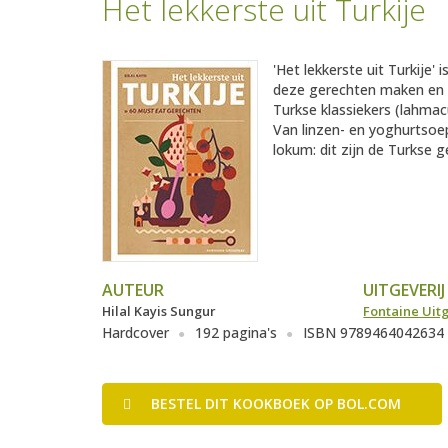
Het lekkerste uit Turkije
'Het lekkerste uit Turkije' i
deze gerechten maken en 
Turkse klassiekers (lahmac
Van linzen- en yoghurtsoe
lokum: dit zijn de Turkse 
AUTEUR
UITGEVERIJ
Hilal Kayis Sungur
Fontaine Uit
Hardcover
192 pagina's
ISBN 9789464042634
BESTEL
DIT KOOKBOEK
OP BOL.COM