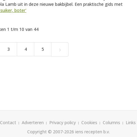
ola Lamb uit in deze nieuwe bakbijbel. Een praktische gids met
suiker, boter'
en 1 t/m 10 van 44
›
3
4
5
Contact
Adverteren
Privacy policy
Cookies
Columns
Links
Copyright © 2007-2026
iens recepten b.v.