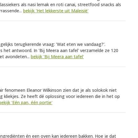
assiekers als nasi lemak en roti canai, streetfood snacks als
rrassende...
bekijk 'Het lekkerste uit Maleisië'
gelijks terugkerende vraag: 'Wat eten we vandaag?'.
 het antwoord. In 'Bij Meera aan tafel' verzamelde ze 120
et avondeten...
bekijk 'Bij Meera aan tafel'
nair fenomeen Eleanor Wilkinson zien dat je als solokok niet
g kliekjes. Ze heeft dé oplossing voor iedereen die in het op
bekijk 'Eén pan, één portie'
 ingrediënten én een oven kan iedereen bakken. Hoe je dat