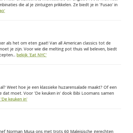
inaties die al je zintuigen prikkelen. Ze biedt je in 'Fusao' in
ao'
ker als het om eten gaat! Van all American classics tot de
moet je zijn. Voor wie die melting pot thuis wil beleven, biedt
cepten...
bekijk 'Eat NYC'
bal? Weet hoe je een klassieke huzarensalade maakt? Of een
 dat moet. Voor 'De keuken in' dook Bibi Loomans samen
 'De keuken in'
lt chef Norman Musa ons met trots 60 Maleisische gerechten