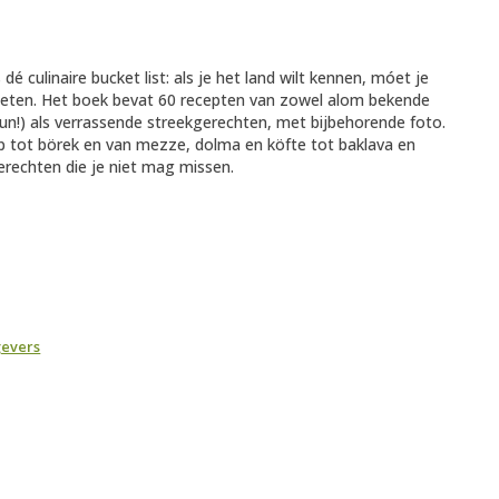
s dé culinaire bucket list: als je het land wilt kennen, móet je
eten. Het boek bevat 60 recepten van zowel alom bekende
un!) als verrassende streekgerechten, met bijbehorende foto.
p tot börek en van mezze, dolma en köfte tot baklava en
gerechten die je niet mag missen.
gevers