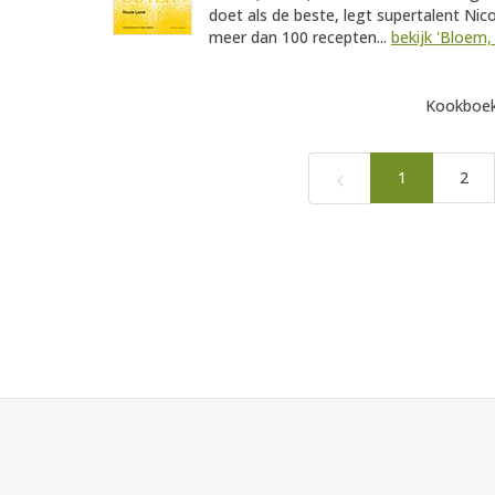
doet als de beste, legt supertalent Nic
meer dan 100 recepten...
bekijk 'Bloem, 
Kookboek
‹
1
2