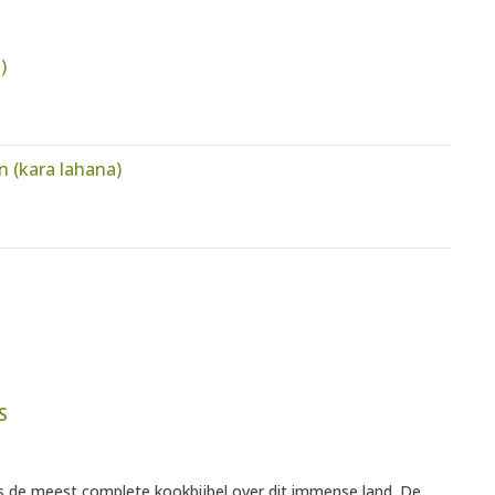
)
n (kara lahana)
S
s de meest complete kookbijbel over dit immense land. De