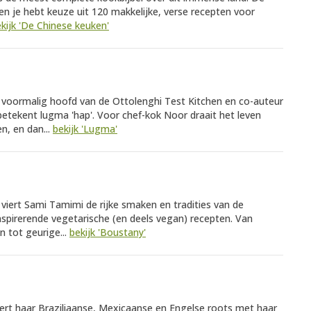
en je hebt keuze uit 120 makkelijke, verse recepten voor
kijk 'De Chinese keuken'
 voormalig hoofd van de Ottolenghi Test Kitchen en co-auteur
betekent lugma 'hap'. Voor chef-kok Noor draait het leven
n, en dan...
bekijk 'Lugma'
- viert Sami Tamimi de rijke smaken en tradities van de
spirerende vegetarische (en deels vegan) recepten. Van
 tot geurige...
bekijk 'Boustany'
ert haar Braziliaanse, Mexicaanse en Engelse roots met haar