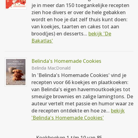
je in meer dan 150 toegankelijke recepten
zien hoe divers er over de hele gebakken
wordt en hoe je dat zelf thuis kunt doen:
van koekjes, taarten en cakes tot aan
brood(jes) en desserts...
bekijk 'De
Bakatlas'
Belinda's Homemade Cookies
Belinda MacDonald
In 'Belinda's Homemade Cookies' vind je
recepten voor 66 koekjes en plaatkoeken:
van Belinda's eigen havermoutkoekjes tot
smeuïge brownies en zalige lamingtons. De
auteur vertelt met passie en humor waar ze
de recepten ontdekte en hoe ze...
bekijk
'Belinda's Homemade Cookies'
Kookboeken 1 t/m 10 van 85