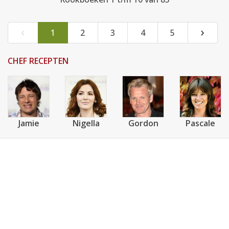
‹
›
1
2
3
4
5
CHEF RECEPTEN
Jamie
Nigella
Gordon
Pascale