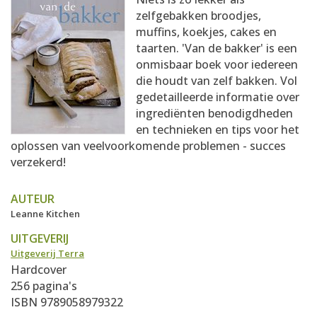
AANMELDEN
RECEPTEN
zelfgebakken broodjes,
muffins, koekjes, cakes en
taarten. 'Van de bakker' is een
WEEKMENU'S
onmisbaar boek voor iedereen
die houdt van zelf bakken. Vol
gedetailleerde informatie over
KOOKBOEKEN
ingrediënten benodigdheden
en technieken en tips voor het
oplossen van veelvoorkomende problemen - succes
verzekerd!
AUTEUR
Leanne Kitchen
UITGEVERIJ
Uitgeverij Terra
Hardcover
256 pagina's
ISBN 9789058979322